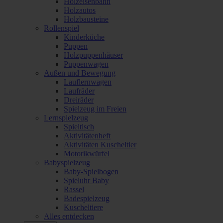
Holzeisenbahn
Holzautos
Holzbausteine
Rollenspiel
Kinderküche
Puppen
Holzpuppenhäuser
Puppenwagen
Außen und Bewegung
Lauflernwagen
Laufräder
Dreiräder
Spielzeug im Freien
Lernspielzeug
Spieltisch
Aktivitätenheft
Aktivitäten Kuscheltier
Motorikwürfel
Babyspielzeug
Baby-Spielbogen
Spieluhr Baby
Rassel
Badespielzeug
Kuscheltiere
Alles entdecken