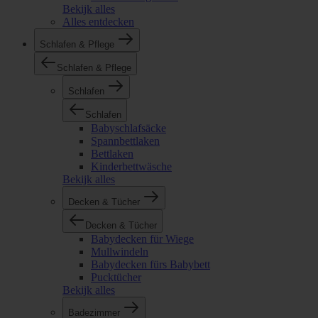
Bekijk alles
Alles entdecken
Schlafen & Pflege
Schlafen & Pflege
Schlafen
Schlafen
Babyschlafsäcke
Spannbettlaken
Bettlaken
Kinderbettwäsche
Bekijk alles
Decken & Tücher
Decken & Tücher
Babydecken für Wiege
Mullwindeln
Babydecken fürs Babybett
Pucktücher
Bekijk alles
Badezimmer