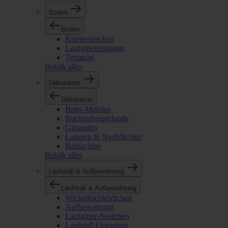
Boden
Boden
Krabbeldecken
Laufgittereinlagen
Teppiche
Bekijk alles
Dekoration
Dekoration
Baby-Mobiles
Buchstabengirlande
Girlanden
Lampen & Nachtlichter
Baldachine
Bekijk alles
Laufstall & Aufbewahrung
Laufstall & Aufbewahrung
Wickeltischkörbchen
Aufbewahrung
Laufgitter-Nestchen
Laufstall-Organizer