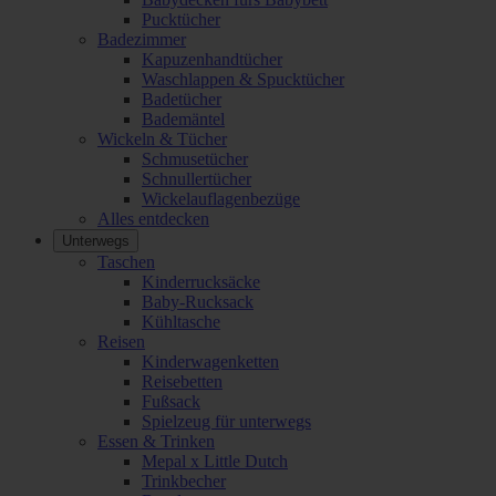
Pucktücher
Badezimmer
Kapuzenhandtücher
Waschlappen & Spucktücher
Badetücher
Bademäntel
Wickeln & Tücher
Schmusetücher
Schnullertücher
Wickelauflagenbezüge
Alles entdecken
Unterwegs
Taschen
Kinderrucksäcke
Baby-Rucksack
Kühltasche
Reisen
Kinderwagenketten
Reisebetten
Fußsack
Spielzeug für unterwegs
Essen & Trinken
Mepal x Little Dutch
Trinkbecher