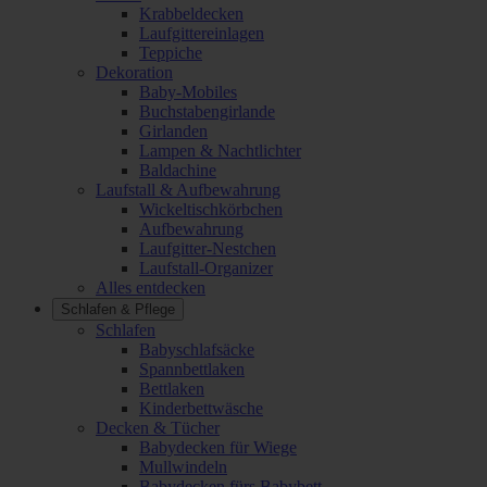
Krabbeldecken
Laufgittereinlagen
Teppiche
Dekoration
Baby-Mobiles
Buchstabengirlande
Girlanden
Lampen & Nachtlichter
Baldachine
Laufstall & Aufbewahrung
Wickeltischkörbchen
Aufbewahrung
Laufgitter-Nestchen
Laufstall-Organizer
Alles entdecken
Schlafen & Pflege
Schlafen
Babyschlafsäcke
Spannbettlaken
Bettlaken
Kinderbettwäsche
Decken & Tücher
Babydecken für Wiege
Mullwindeln
Babydecken fürs Babybett