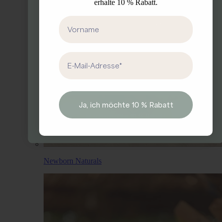
erhalte 10 % Rabatt.
erhalte ein Ostergeschenkg
First Name
Enjoy the Little Things
First Name
Email address
Email
Ja, ich möchte 10 % Rabatt
Ja, ich möchte 10 % Rabatt.
Newborn Naturals