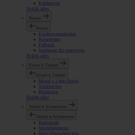
Kühltasche
Bekijk alles
Reisen
Reisen
Kinderwagenketten
Reisebetten
Fußsack
Spielzeug für unterwegs
Bekijk alles
Essen & Trinken
Essen & Trinken
Mepal x Little Dutch
Trinkbecher
Brotdosen
Bekijk alles
Strand & Schwimmen
Strand & Schwimmen
Bademode
Strandspielzeug
Baby-Planschbecken