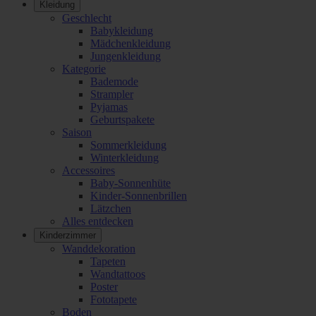
Kleidung
Geschlecht
Babykleidung
Mädchenkleidung
Jungenkleidung
Kategorie
Bademode
Strampler
Pyjamas
Geburtspakete
Saison
Sommerkleidung
Winterkleidung
Accessoires
Baby-Sonnenhüte
Kinder-Sonnenbrillen
Lätzchen
Alles entdecken
Kinderzimmer
Wanddekoration
Tapeten
Wandtattoos
Poster
Fototapete
Boden