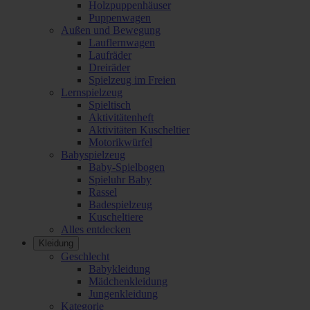
Holzpuppenhäuser
Puppenwagen
Außen und Bewegung
Lauflernwagen
Laufräder
Dreiräder
Spielzeug im Freien
Lernspielzeug
Spieltisch
Aktivitätenheft
Aktivitäten Kuscheltier
Motorikwürfel
Babyspielzeug
Baby-Spielbogen
Spieluhr Baby
Rassel
Badespielzeug
Kuscheltiere
Alles entdecken
Kleidung
Geschlecht
Babykleidung
Mädchenkleidung
Jungenkleidung
Kategorie