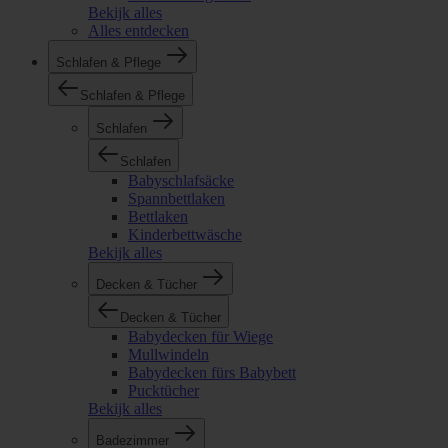
Bekijk alles
Alles entdecken
Schlafen & Pflege
Schlafen & Pflege
Schlafen
Schlafen
Babyschlafsäcke
Spannbettlaken
Bettlaken
Kinderbettwäsche
Bekijk alles
Decken & Tücher
Decken & Tücher
Babydecken für Wiege
Mullwindeln
Babydecken fürs Babybett
Pucktücher
Bekijk alles
Badezimmer