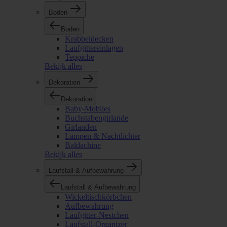
Boden
Boden
Krabbeldecken
Laufgittereinlagen
Teppiche
Bekijk alles
Dekoration
Dekoration
Baby-Mobiles
Buchstabengirlande
Girlanden
Lampen & Nachtlichter
Baldachine
Bekijk alles
Laufstall & Aufbewahrung
Laufstall & Aufbewahrung
Wickeltischkörbchen
Aufbewahrung
Laufgitter-Nestchen
Laufstall-Organizer