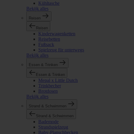
Kühltasche
Bekijk alles
Reisen
Reisen
Kinderwagenketten
Reisebetten
Fußsack
Spielzeug für unterwegs
Bekijk alles
Essen & Trinken
Essen & Trinken
Mepal x Little Dutch
Trinkbecher
Brotdosen
Bekijk alles
Strand & Schwimmen
Strand & Schwimmen
Bademode
Strandspielzeug
Baby-Planschbecken