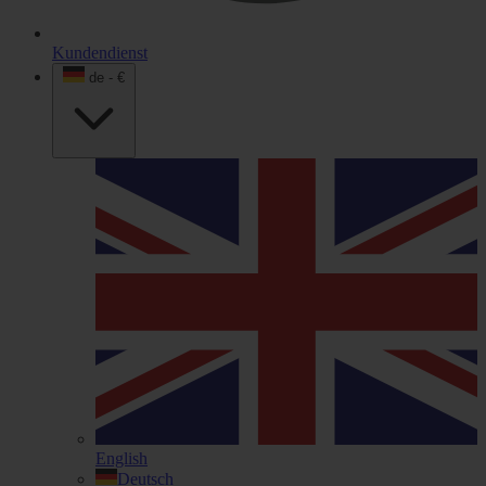
Kundendienst
de - €
English
Deutsch