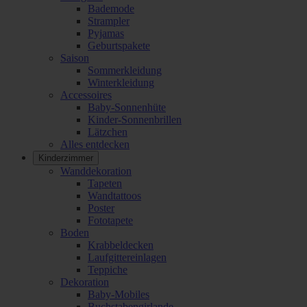
Bademode
Strampler
Pyjamas
Geburtspakete
Saison
Sommerkleidung
Winterkleidung
Accessoires
Baby-Sonnenhüte
Kinder-Sonnenbrillen
Lätzchen
Alles entdecken
Kinderzimmer
Wanddekoration
Tapeten
Wandtattoos
Poster
Fototapete
Boden
Krabbeldecken
Laufgittereinlagen
Teppiche
Dekoration
Baby-Mobiles
Buchstabengirlande