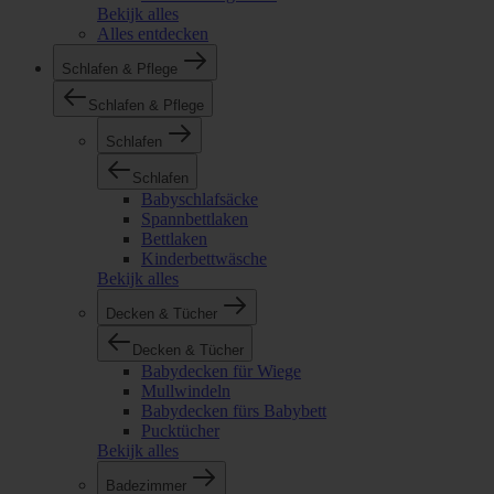
Bekijk alles
Alles entdecken
Schlafen & Pflege
Schlafen & Pflege
Schlafen
Schlafen
Babyschlafsäcke
Spannbettlaken
Bettlaken
Kinderbettwäsche
Bekijk alles
Decken & Tücher
Decken & Tücher
Babydecken für Wiege
Mullwindeln
Babydecken fürs Babybett
Pucktücher
Bekijk alles
Badezimmer