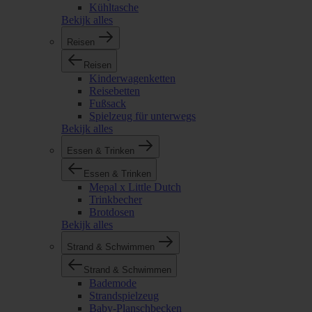
Kühltasche
Bekijk alles
Reisen
Reisen
Kinderwagenketten
Reisebetten
Fußsack
Spielzeug für unterwegs
Bekijk alles
Essen & Trinken
Essen & Trinken
Mepal x Little Dutch
Trinkbecher
Brotdosen
Bekijk alles
Strand & Schwimmen
Strand & Schwimmen
Bademode
Strandspielzeug
Baby-Planschbecken