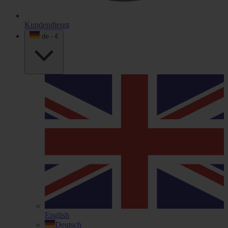
Kundendienst
de - €
English
Deutsch