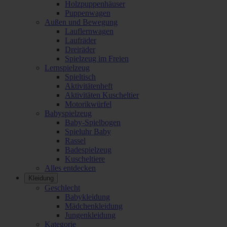
Holzpuppenhäuser
Puppenwagen
Außen und Bewegung
Lauflernwagen
Laufräder
Dreiräder
Spielzeug im Freien
Lernspielzeug
Spieltisch
Aktivitätenheft
Aktivitäten Kuscheltier
Motorikwürfel
Babyspielzeug
Baby-Spielbogen
Spieluhr Baby
Rassel
Badespielzeug
Kuscheltiere
Alles entdecken
Kleidung
Geschlecht
Babykleidung
Mädchenkleidung
Jungenkleidung
Kategorie