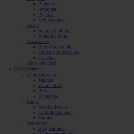
Bademode
Strampler
Pyjamas
Geburtspakete
Saison
Sommerkleidung
Winterkleidung
Accessoires
Baby-Sonnenhüte
Kinder-Sonnenbrillen
Lätzchen
Alles entdecken
Kinderzimmer
Wanddekoration
Tapeten
Wandtattoos
Poster
Fototapete
Boden
Krabbeldecken
Laufgittereinlagen
Teppiche
Dekoration
Baby-Mobiles
Buchstabengirlande