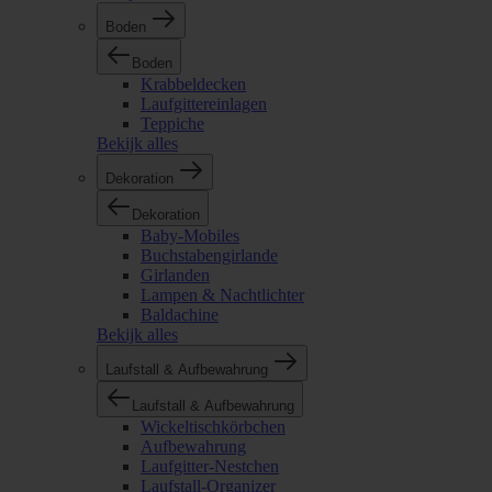
Boden
Boden
Krabbeldecken
Laufgittereinlagen
Teppiche
Bekijk alles
Dekoration
Dekoration
Baby-Mobiles
Buchstabengirlande
Girlanden
Lampen & Nachtlichter
Baldachine
Bekijk alles
Laufstall & Aufbewahrung
Laufstall & Aufbewahrung
Wickeltischkörbchen
Aufbewahrung
Laufgitter-Nestchen
Laufstall-Organizer