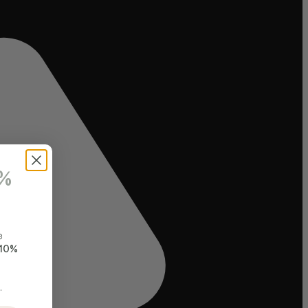
0%
e
10%
.