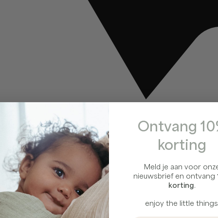
Ontvang 1
korting
Meld je aan voor onz
nieuwsbrief en ontvang
korting
.
enjoy the little things