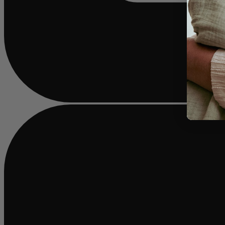
Beschäftigt
laden
...