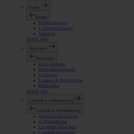
Boden
Boden
Krabbeldecken
Laufgittereinlagen
Teppiche
Bekijk alles
Dekoration
Dekoration
Baby-Mobiles
Buchstabengirlande
Girlanden
Lampen & Nachtlichter
Baldachine
Bekijk alles
Laufstall & Aufbewahrung
Laufstall & Aufbewahrung
Wickeltischkörbchen
Aufbewahrung
Laufgitter-Nestchen
Laufstall-Organizer