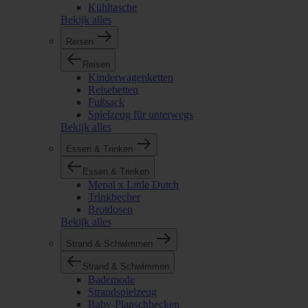
Kühltasche
Bekijk alles
Reisen
Reisen
Kinderwagenketten
Reisebetten
Fußsack
Spielzeug für unterwegs
Bekijk alles
Essen & Trinken
Essen & Trinken
Mepal x Little Dutch
Trinkbecher
Brotdosen
Bekijk alles
Strand & Schwimmen
Strand & Schwimmen
Bademode
Strandspielzeug
Baby-Planschbecken