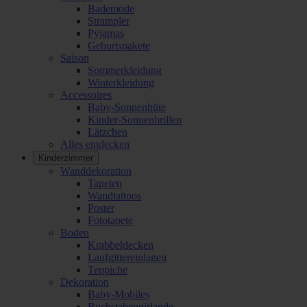
Bademode
Strampler
Pyjamas
Geburtspakete
Saison
Sommerkleidung
Winterkleidung
Accessoires
Baby-Sonnenhüte
Kinder-Sonnenbrillen
Lätzchen
Alles entdecken
Kinderzimmer
Wanddekoration
Tapeten
Wandtattoos
Poster
Fototapete
Boden
Krabbeldecken
Laufgittereinlagen
Teppiche
Dekoration
Baby-Mobiles
Buchstabengirlande