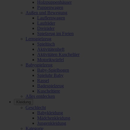
Holzpuppenhäuser
Puppenwagen
Außen und Bewegung
Lauflernwagen
Laufräder
Dreiräder
Spielzeug im Freien
Lernspielzeug
Spieltisch
Aktivitätenheft
Aktivitäten Kuscheltier
Motorikwürfel
Babyspielzeug
Baby-Spielbogen
Spieluhr Baby
Rassel
Badespielzeug
Kuscheltiere
Alles entdecken
Kleidung
Geschlecht
Babykleidung
Mädchenkleidung
Jungenkleidung
Kategorie