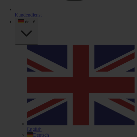
Kundendienst
de - €
English
Deutsch