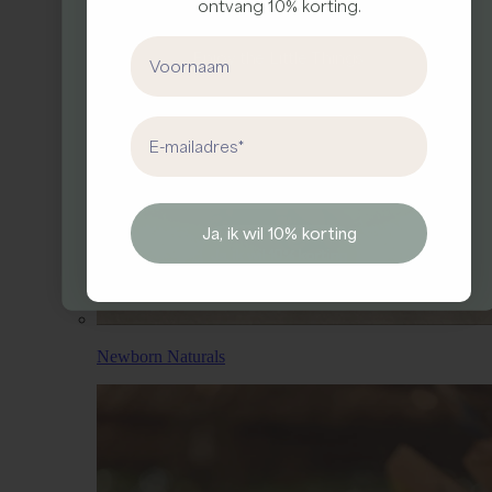
Meld je aan voor onze nieuwsbrief en ontvang
ontvang 10% korting.
10% korting op je eerste bestelling
First Name
Enjo
y the Little Things.
First Name
Email address
Email
Ja, ik wil 10% korting
Ja, ik wil 10% korting
Newborn Naturals