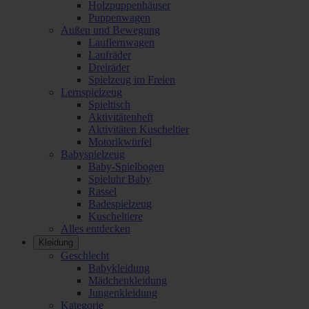
Holzpuppenhäuser
Puppenwagen
Außen und Bewegung
Lauflernwagen
Laufräder
Dreiräder
Spielzeug im Freien
Lernspielzeug
Spieltisch
Aktivitätenheft
Aktivitäten Kuscheltier
Motorikwürfel
Babyspielzeug
Baby-Spielbogen
Spieluhr Baby
Rassel
Badespielzeug
Kuscheltiere
Alles entdecken
Kleidung
Geschlecht
Babykleidung
Mädchenkleidung
Jungenkleidung
Kategorie