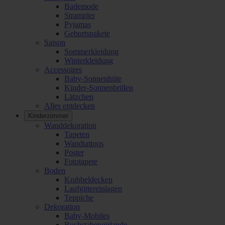
Bademode
Strampler
Pyjamas
Geburtspakete
Saison
Sommerkleidung
Winterkleidung
Accessoires
Baby-Sonnenhüte
Kinder-Sonnenbrillen
Lätzchen
Alles entdecken
Kinderzimmer
Wanddekoration
Tapeten
Wandtattoos
Poster
Fototapete
Boden
Krabbeldecken
Laufgittereinlagen
Teppiche
Dekoration
Baby-Mobiles
Buchstabengirlande