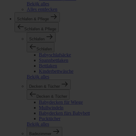
Bekijk alles
Alles entdecken
Schlafen & Pflege
Schlafen & Pflege
Schlafen
Schlafen
Babyschlafsäcke
Spannbettlaken
Bettlaken
Kinderbettwäsche
Bekijk alles
Decken & Tücher
Decken & Tücher
Babydecken für Wiege
Mullwindeln
Babydecken fürs Babybett
Pucktücher
Bekijk alles
Badezimmer