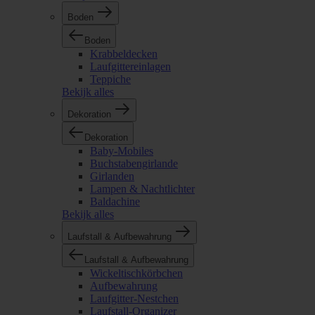
Boden
Boden
Krabbeldecken
Laufgittereinlagen
Teppiche
Bekijk alles
Dekoration
Dekoration
Baby-Mobiles
Buchstabengirlande
Girlanden
Lampen & Nachtlichter
Baldachine
Bekijk alles
Laufstall & Aufbewahrung
Laufstall & Aufbewahrung
Wickeltischkörbchen
Aufbewahrung
Laufgitter-Nestchen
Laufstall-Organizer