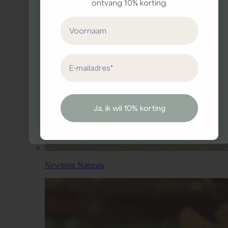
Meld je aan voor onze nieuwsbrief en ontvang
ontvang 10% korting.
10% korting op je eerste bestelling
First Name
Enjo
y the Little Things.
First Name
Email address
Email
Ja, ik wil 10% korting
Ja, ik wil 10% korting
Newborn Naturals