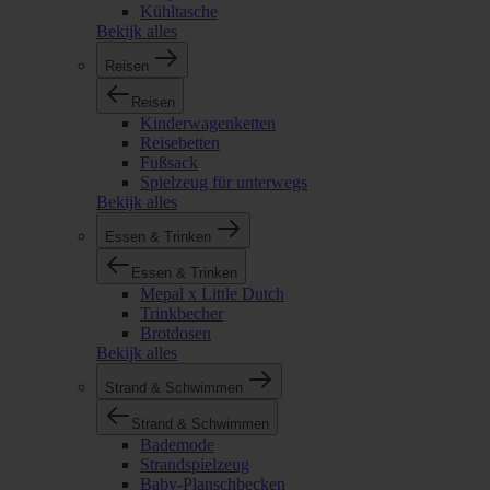
Kühltasche
Bekijk alles
Reisen
Reisen
Kinderwagenketten
Reisebetten
Fußsack
Spielzeug für unterwegs
Bekijk alles
Essen & Trinken
Essen & Trinken
Mepal x Little Dutch
Trinkbecher
Brotdosen
Bekijk alles
Strand & Schwimmen
Strand & Schwimmen
Bademode
Strandspielzeug
Baby-Planschbecken