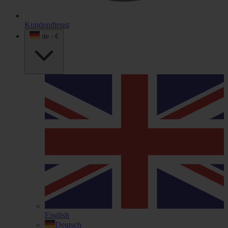
Kundendienst
de - €
English
Deutsch