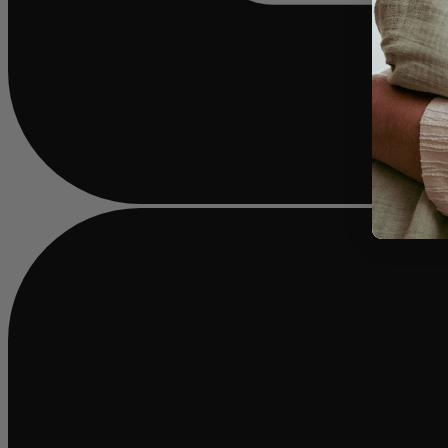
Beschäftigt
laden
...