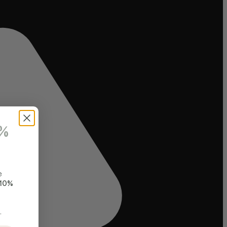
0%
e
10%
.