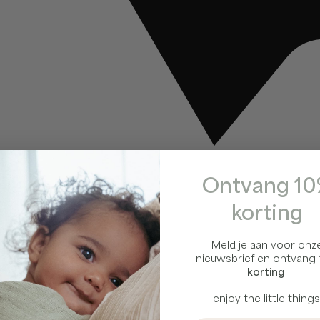
Ontvang 1
korting
Meld je aan voor onz
nieuwsbrief en ontvang
korting
.
enjoy the little things