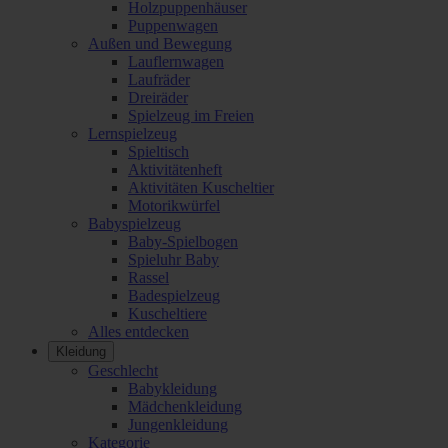
Holzpuppenhäuser
Puppenwagen
Außen und Bewegung
Lauflernwagen
Laufräder
Dreiräder
Spielzeug im Freien
Lernspielzeug
Spieltisch
Aktivitätenheft
Aktivitäten Kuscheltier
Motorikwürfel
Babyspielzeug
Baby-Spielbogen
Spieluhr Baby
Rassel
Badespielzeug
Kuscheltiere
Alles entdecken
Kleidung
Geschlecht
Babykleidung
Mädchenkleidung
Jungenkleidung
Kategorie