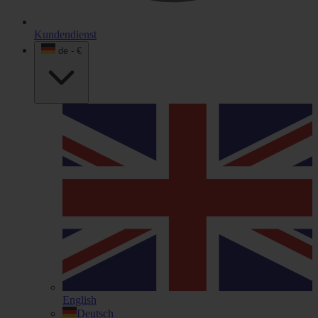
Kundendienst
de - €
English
Deutsch