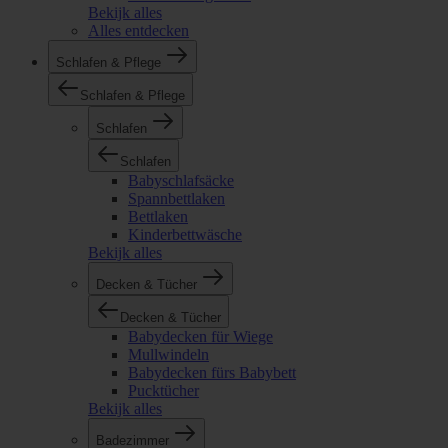
Bekijk alles
Alles entdecken
Schlafen & Pflege
Schlafen & Pflege
Schlafen
Schlafen
Babyschlafsäcke
Spannbettlaken
Bettlaken
Kinderbettwäsche
Bekijk alles
Decken & Tücher
Decken & Tücher
Babydecken für Wiege
Mullwindeln
Babydecken fürs Babybett
Pucktücher
Bekijk alles
Badezimmer