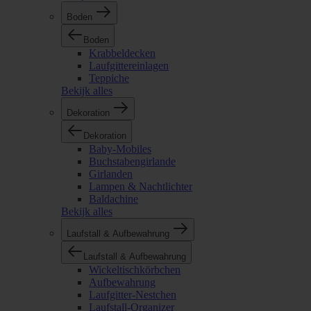
Boden
Boden
Krabbeldecken
Laufgittereinlagen
Teppiche
Bekijk alles
Dekoration
Dekoration
Baby-Mobiles
Buchstabengirlande
Girlanden
Lampen & Nachtlichter
Baldachine
Bekijk alles
Laufstall & Aufbewahrung
Laufstall & Aufbewahrung
Wickeltischkörbchen
Aufbewahrung
Laufgitter-Nestchen
Laufstall-Organizer