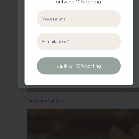
Meld je aan voor onze nieuwsbrief en ontvang
ontvang 10% korting.
10% korting op je eerste bestelling
First Name
Enjo
y the Little Things.
First Name
Email address
Email
Ja, ik wil 10% korting
Ja, ik wil 10% korting
Newborn Naturals