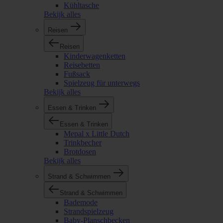
Kühltasche
Bekijk alles
Reisen
Reisen
Kinderwagenketten
Reisebetten
Fußsack
Spielzeug für unterwegs
Bekijk alles
Essen & Trinken
Essen & Trinken
Mepal x Little Dutch
Trinkbecher
Brotdosen
Bekijk alles
Strand & Schwimmen
Strand & Schwimmen
Bademode
Strandspielzeug
Baby-Planschbecken