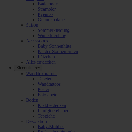
Bademode
Strampler
Pyjamas
Geburtspakete
Saison
Sommerkleidung
Winterkleidung
Accessoires
Baby-Sonnenhüte
Kinder-Sonnenbrillen
Lätzchen
Alles entdecken
Kinderzimmer
Wanddekoration
Tapeten
Wandtattoos
Poster
Fototapete
Boden
Krabbeldecken
Laufgittereinlagen
Teppiche
Dekoration
Baby-Mobiles
Buchstabengirlande