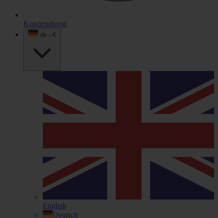
Kundendienst
de - €
English
Deutsch