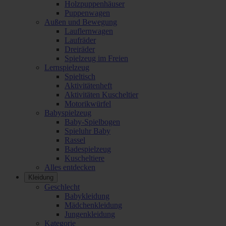
Holzpuppenhäuser
Puppenwagen
Außen und Bewegung
Lauflernwagen
Laufräder
Dreiräder
Spielzeug im Freien
Lernspielzeug
Spieltisch
Aktivitätenheft
Aktivitäten Kuscheltier
Motorikwürfel
Babyspielzeug
Baby-Spielbogen
Spieluhr Baby
Rassel
Badespielzeug
Kuscheltiere
Alles entdecken
Kleidung
Geschlecht
Babykleidung
Mädchenkleidung
Jungenkleidung
Kategorie