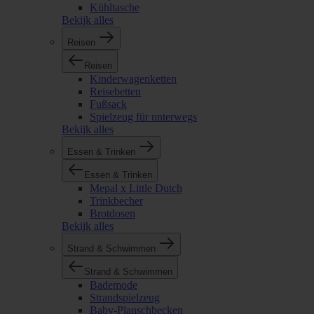
Kühltasche
Bekijk alles
Reisen
Reisen
Kinderwagenketten
Reisebetten
Fußsack
Spielzeug für unterwegs
Bekijk alles
Essen & Trinken
Essen & Trinken
Mepal x Little Dutch
Trinkbecher
Brotdosen
Bekijk alles
Strand & Schwimmen
Strand & Schwimmen
Bademode
Strandspielzeug
Baby-Planschbecken