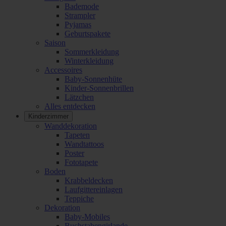
Bademode
Strampler
Pyjamas
Geburtspakete
Saison
Sommerkleidung
Winterkleidung
Accessoires
Baby-Sonnenhüte
Kinder-Sonnenbrillen
Lätzchen
Alles entdecken
Kinderzimmer
Wanddekoration
Tapeten
Wandtattoos
Poster
Fototapete
Boden
Krabbeldecken
Laufgittereinlagen
Teppiche
Dekoration
Baby-Mobiles
Buchstabengirlande