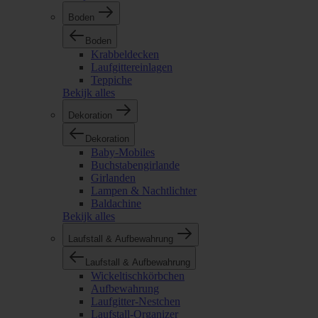
Boden
Boden
Krabbeldecken
Laufgittereinlagen
Teppiche
Bekijk alles
Dekoration
Dekoration
Baby-Mobiles
Buchstabengirlande
Girlanden
Lampen & Nachtlichter
Baldachine
Bekijk alles
Laufstall & Aufbewahrung
Laufstall & Aufbewahrung
Wickeltischkörbchen
Aufbewahrung
Laufgitter-Nestchen
Laufstall-Organizer