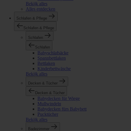
Bekijk alles
Alles entdecken
Schlafen & Pflege
Schlafen & Pflege
Schlafen
Schlafen
Babyschlafsäcke
Spannbettlaken
Bettlaken
Kinderbettwäsche
Bekijk alles
Decken & Tücher
Decken & Tücher
Babydecken für Wiege
Mullwindeln
Babydecken fürs Babybett
Pucktücher
Bekijk alles
Badezimmer