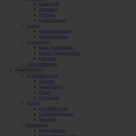
Bademode
Strampler
Pyjamas
Geburtspakete
Saison
Sommerkleidung
Winterkleidung
Accessoires
Baby-Sonnenhüte
Kinder-Sonnenbrillen
Lätzchen
Alles entdecken
Kinderzimmer
Wanddekoration
Tapeten
Wandtattoos
Poster
Fototapete
Boden
Krabbeldecken
Laufgittereinlagen
Teppiche
Dekoration
Baby-Mobiles
Buchstabengirlande