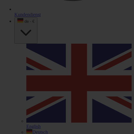
Kundendienst
de - €
English
Deutsch