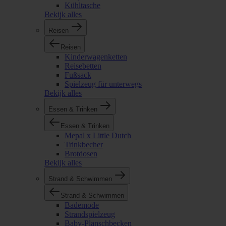
Kühltasche
Bekijk alles
Reisen
Reisen
Kinderwagenketten
Reisebetten
Fußsack
Spielzeug für unterwegs
Bekijk alles
Essen & Trinken
Essen & Trinken
Mepal x Little Dutch
Trinkbecher
Brotdosen
Bekijk alles
Strand & Schwimmen
Strand & Schwimmen
Bademode
Strandspielzeug
Baby-Planschbecken