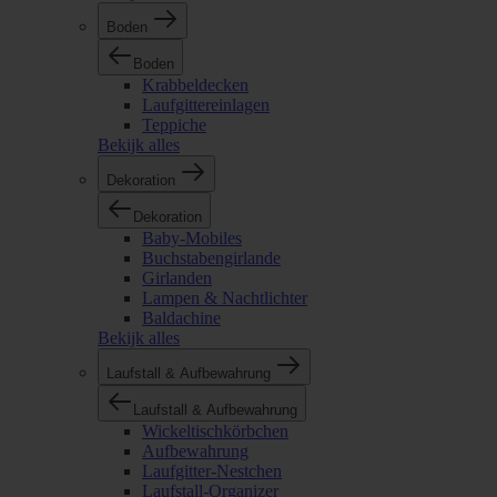
Boden
Boden
Krabbeldecken
Laufgittereinlagen
Teppiche
Bekijk alles
Dekoration
Dekoration
Baby-Mobiles
Buchstabengirlande
Girlanden
Lampen & Nachtlichter
Baldachine
Bekijk alles
Laufstall & Aufbewahrung
Laufstall & Aufbewahrung
Wickeltischkörbchen
Aufbewahrung
Laufgitter-Nestchen
Laufstall-Organizer