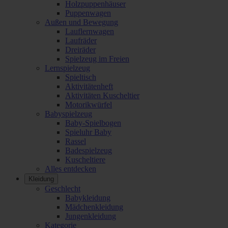
Holzpuppenhäuser
Puppenwagen
Außen und Bewegung
Lauflernwagen
Laufräder
Dreiräder
Spielzeug im Freien
Lernspielzeug
Spieltisch
Aktivitätenheft
Aktivitäten Kuscheltier
Motorikwürfel
Babyspielzeug
Baby-Spielbogen
Spieluhr Baby
Rassel
Badespielzeug
Kuscheltiere
Alles entdecken
Kleidung
Geschlecht
Babykleidung
Mädchenkleidung
Jungenkleidung
Kategorie