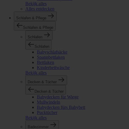
Bekijk alles
Alles entdecken
Schlafen & Pflege
Schlafen & Pflege
Schlafen
Schlafen
Babyschlafsäcke
Spannbettlaken
Bettlaken
Kinderbettwäsche
Bekijk alles
Decken & Tücher
Decken & Tücher
Babydecken für Wiege
Mullwindeln
Babydecken fürs Babybett
Pucktücher
Bekijk alles
Badezimmer