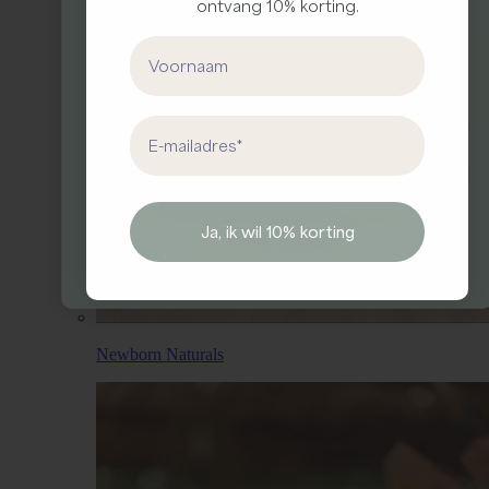
Meld je aan voor onze nieuwsbrief en ontvang
ontvang 10% korting.
10% korting op je eerste bestelling
First Name
Enjo
y the Little Things.
First Name
Email address
Email
Ja, ik wil 10% korting
Ja, ik wil 10% korting
Newborn Naturals