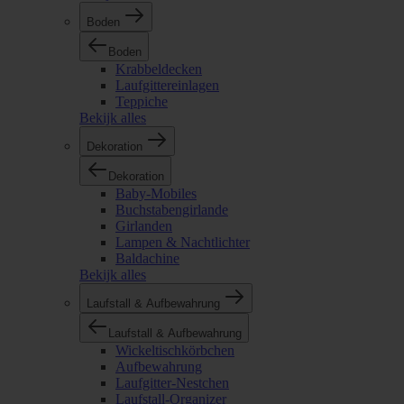
Boden
Boden
Krabbeldecken
Laufgittereinlagen
Teppiche
Bekijk alles
Dekoration
Dekoration
Baby-Mobiles
Buchstabengirlande
Girlanden
Lampen & Nachtlichter
Baldachine
Bekijk alles
Laufstall & Aufbewahrung
Laufstall & Aufbewahrung
Wickeltischkörbchen
Aufbewahrung
Laufgitter-Nestchen
Laufstall-Organizer