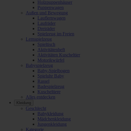
Holzpuppenhäuser
Puppenwagen
Außen und Bewegung
Lauflernwagen
Laufräder
Dreiräder
Spielzeug im Freien
Lernspielzeug
Spieltisch
Aktivitätenheft
Aktivitäten Kuscheltier
Motorikwürfel
Babyspielzeug
Baby-Spielbogen
Spieluhr Baby
Rassel
Badespielzeug
Kuscheltiere
Alles entdecken
Kleidung
Geschlecht
Babykleidung
Mädchenkleidung
Jungenkleidung
Kategorie