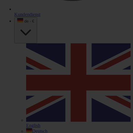
Kundendienst
de - €
English
Deutsch