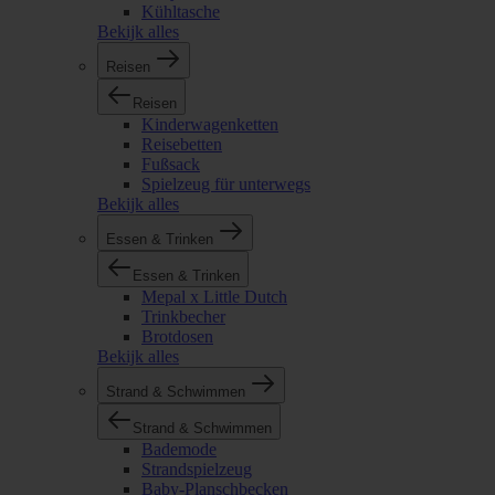
Kühltasche
Bekijk alles
Reisen
Reisen
Kinderwagenketten
Reisebetten
Fußsack
Spielzeug für unterwegs
Bekijk alles
Essen & Trinken
Essen & Trinken
Mepal x Little Dutch
Trinkbecher
Brotdosen
Bekijk alles
Strand & Schwimmen
Strand & Schwimmen
Bademode
Strandspielzeug
Baby-Planschbecken