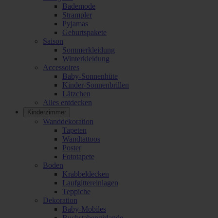
Bademode
Strampler
Pyjamas
Geburtspakete
Saison
Sommerkleidung
Winterkleidung
Accessoires
Baby-Sonnenhüte
Kinder-Sonnenbrillen
Lätzchen
Alles entdecken
Kinderzimmer
Wanddekoration
Tapeten
Wandtattoos
Poster
Fototapete
Boden
Krabbeldecken
Laufgittereinlagen
Teppiche
Dekoration
Baby-Mobiles
Buchstabengirlande