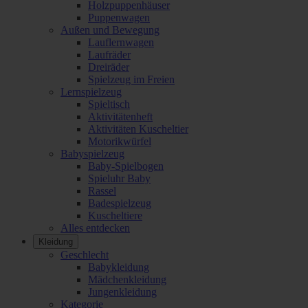
Holzpuppenhäuser
Puppenwagen
Außen und Bewegung
Lauflernwagen
Laufräder
Dreiräder
Spielzeug im Freien
Lernspielzeug
Spieltisch
Aktivitätenheft
Aktivitäten Kuscheltier
Motorikwürfel
Babyspielzeug
Baby-Spielbogen
Spieluhr Baby
Rassel
Badespielzeug
Kuscheltiere
Alles entdecken
Kleidung
Geschlecht
Babykleidung
Mädchenkleidung
Jungenkleidung
Kategorie