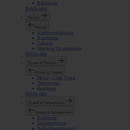
Kühltasche
Bekijk alles
Reisen
Reisen
Kinderwagenketten
Reisebetten
Fußsack
Spielzeug für unterwegs
Bekijk alles
Essen & Trinken
Essen & Trinken
Mepal x Little Dutch
Trinkbecher
Brotdosen
Bekijk alles
Strand & Schwimmen
Strand & Schwimmen
Bademode
Strandspielzeug
Baby-Planschbecken