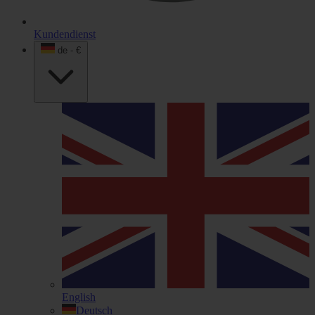
Kundendienst
de - €
English
Deutsch