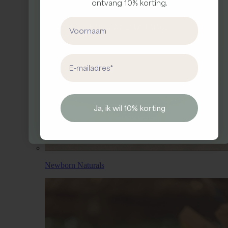
Meld je aan voor onze nieuwsbrief en ontvang
ontvang 10% korting.
10% korting op je eerste bestelling
First Name
Enjo
y the Little Things.
First Name
Email address
Email
Ja, ik wil 10% korting
Ja, ik wil 10% korting
Newborn Naturals