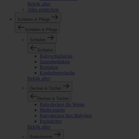
Bekijk alles
Alles entdecken
Schlafen & Pflege
Schlafen & Pflege
Schlafen
Schlafen
Babyschlafsäcke
Spannbettlaken
Bettlaken
Kinderbettwäsche
Bekijk alles
Decken & Tücher
Decken & Tücher
Babydecken für Wiege
Mullwindeln
Babydecken fürs Babybett
Pucktücher
Bekijk alles
Badezimmer