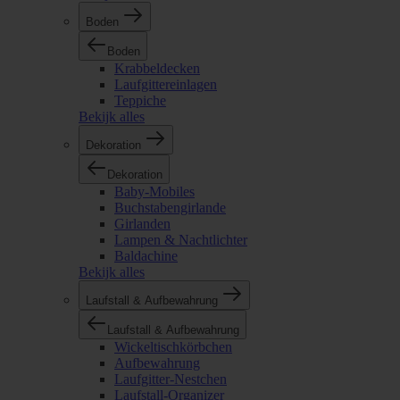
Boden
Boden
Krabbeldecken
Laufgittereinlagen
Teppiche
Bekijk alles
Dekoration
Dekoration
Baby-Mobiles
Buchstabengirlande
Girlanden
Lampen & Nachtlichter
Baldachine
Bekijk alles
Laufstall & Aufbewahrung
Laufstall & Aufbewahrung
Wickeltischkörbchen
Aufbewahrung
Laufgitter-Nestchen
Laufstall-Organizer