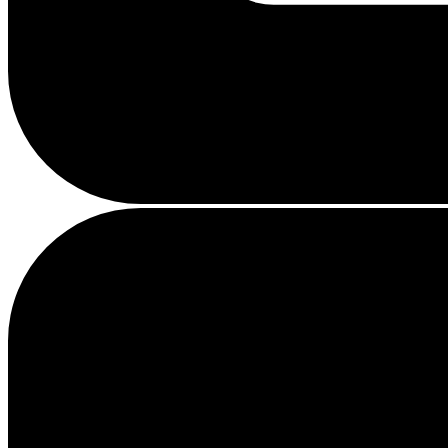
Bezig
met
laden...