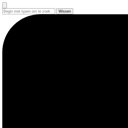
Ga
naar
Wissen
inhoud
Bezig
Bezig
Bezig
Bezig
Bezig
met
met
met
met
met
laden...
laden...
laden...
laden...
laden...