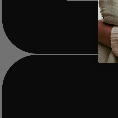
Bezig
met
laden...