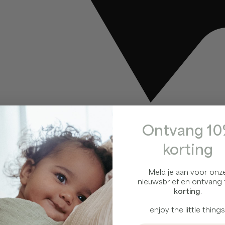
Ontvang 1
korting
Meld je aan voor onz
nieuwsbrief en ontvang
korting
.
enjoy the little things