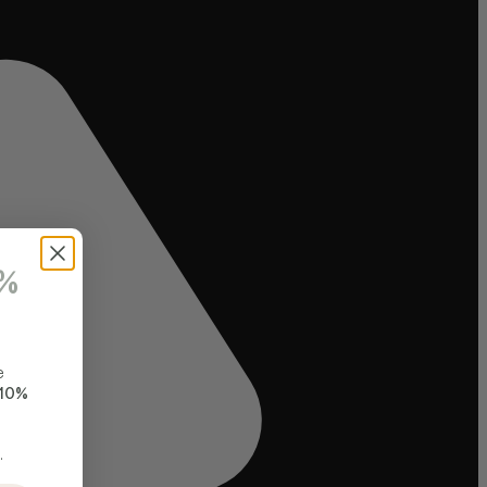
0%
e
10%
.