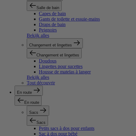
Salle de bain
Capes de bain
Gants de toilette et essuie-mains
Draps de bain
Peignoirs
Bekijk alles
Changement et lingettes
Changement et lingettes
Doudous
Lingettes pour sucettes
Housse de matelas à langer
Bekijk alles
Tout découvrir
En route
En route
Sacs
Sacs
Petits sacs à dos pour enfants
Sac à dos pour bébé