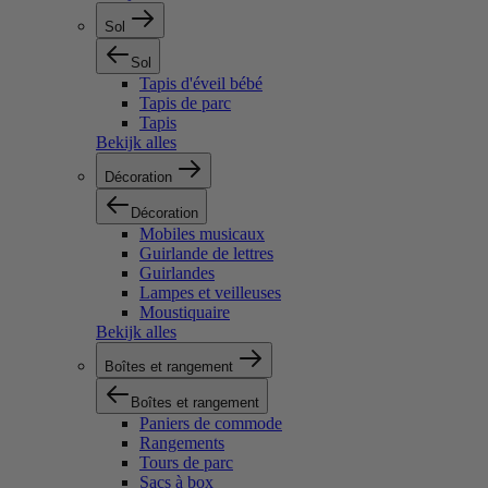
Sol
Sol
Tapis d'éveil bébé
Tapis de parc
Tapis
Bekijk alles
Décoration
Décoration
Mobiles musicaux
Guirlande de lettres
Guirlandes
Lampes et veilleuses
Moustiquaire
Bekijk alles
Boîtes et rangement
Boîtes et rangement
Paniers de commode
Rangements
Tours de parc
Sacs à box