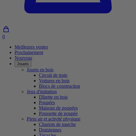
0
0
article
Meilleures ventes
dans
Prochainement
le
Nouveau
panier
Jouets
Jouets en bois
Circuit de train
Voitures en bois
Blocs de construction
Jeux d'imitation
Dînette en bois
Poupées
Maisons de poupées
Poussette de poupée
Plein air et activité physique
Chariots de marche
Draisiennes
Tricycles