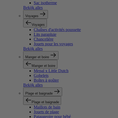
Sac isotherme
Bekijk alles
Voyages
Voyages
Chaînes d'activités poussette
Lits parapluie
Chancelière
Jouets pour les voyages
Bekijk alles
Manger et boire
Manger et boire
Mepal x Little Dutch
Gobelets
Boîtes à goûter
Bekijk alles
Plage et baignade
Plage et baignade
Maillots de bain
Jouets de plage
Pataugeoire pour bébé