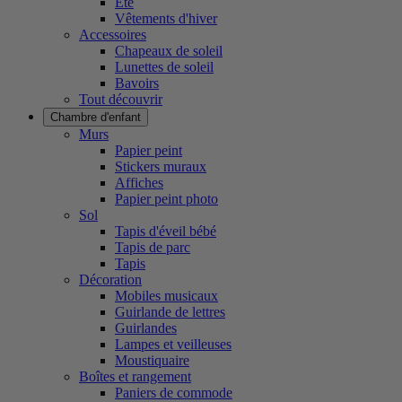
Été
Vêtements d'hiver
Accessoires
Chapeaux de soleil
Lunettes de soleil
Bavoirs
Tout découvrir
Chambre d'enfant
Murs
Papier peint
Stickers muraux
Affiches
Papier peint photo
Sol
Tapis d'éveil bébé
Tapis de parc
Tapis
Décoration
Mobiles musicaux
Guirlande de lettres
Guirlandes
Lampes et veilleuses
Moustiquaire
Boîtes et rangement
Paniers de commode