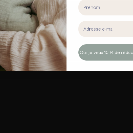
First Name
Email address
Oui, je veux 10 % de réduc