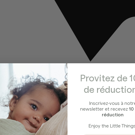
Provitez de 
de réduction
Inscrivez-vous à notr
newsletter et recevez
10
réduction
Enjoy the Little Things