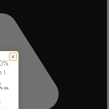
10%
 !
e
 % de
.