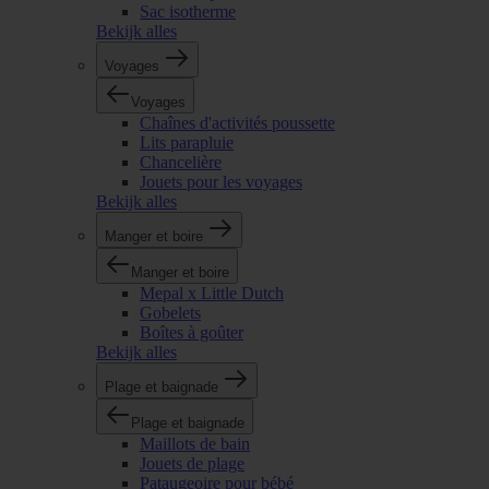
Sac isotherme
Bekijk alles
Voyages
Voyages
Chaînes d'activités poussette
Lits parapluie
Chancelière
Jouets pour les voyages
Bekijk alles
Manger et boire
Manger et boire
Mepal x Little Dutch
Gobelets
Boîtes à goûter
Bekijk alles
Plage et baignade
Plage et baignade
Maillots de bain
Jouets de plage
Pataugeoire pour bébé