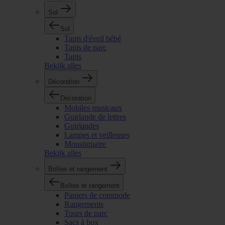
Sol
Sol
Tapis d'éveil bébé
Tapis de parc
Tapis
Bekijk alles
Décoration
Décoration
Mobiles musicaux
Guirlande de lettres
Guirlandes
Lampes et veilleuses
Moustiquaire
Bekijk alles
Boîtes et rangement
Boîtes et rangement
Paniers de commode
Rangements
Tours de parc
Sacs à box