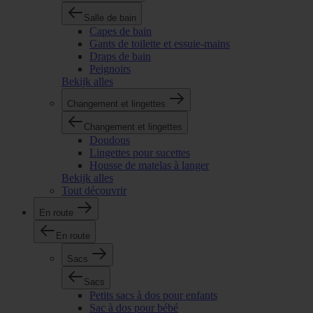
Salle de bain
Capes de bain
Gants de toilette et essuie-mains
Draps de bain
Peignoirs
Bekijk alles
Changement et lingettes
Changement et lingettes
Doudous
Lingettes pour sucettes
Housse de matelas à langer
Bekijk alles
Tout découvrir
En route
En route
Sacs
Sacs
Petits sacs à dos pour enfants
Sac à dos pour bébé