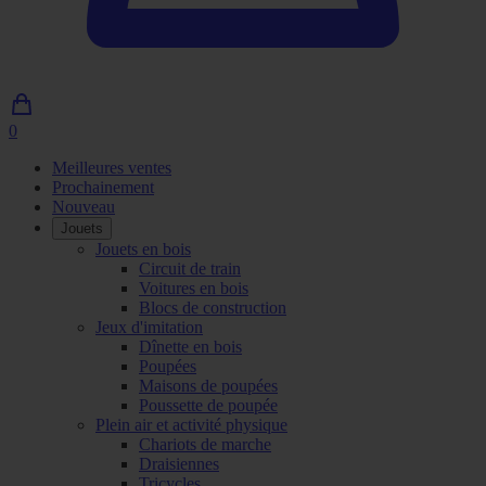
0
0
article
Meilleures ventes
dans
Prochainement
le
Nouveau
panier
Jouets
Jouets en bois
Circuit de train
Voitures en bois
Blocs de construction
Jeux d'imitation
Dînette en bois
Poupées
Maisons de poupées
Poussette de poupée
Plein air et activité physique
Chariots de marche
Draisiennes
Tricycles