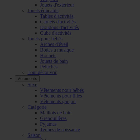
Jouets d'extérieur
Jouets éducatifs
Tables d'activités
Carnets d'activités
Doudous d'activités
Cube d'activités
Jouets pour bébés
Arches d'éveil
Boîtes à musique
Hochets
Jouets de bain
Peluches
Tout découvrir
Vêtements
Sexe
Vêtements pour bébés
Vêtements pour filles
Vêtements garçon
Catégorie
Maillots de bain
Grenouillères
Pyjamas
Tenues de naissance
Saison