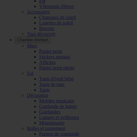
Été
Vêtements d'hiver
Accessoires
Chapeaux de soleil
Lunettes de soleil
Bavoirs
Tout découvrir
Chambre d'enfant
Murs
Papier peint
Stickers muraux
Affiches
Papier peint photo
Sol
Tapis d'éveil bébé
Tapis de parc
Tapis
Décoration
Mobiles musicaux
Guirlande de lettres
Guirlandes
Lampes et veilleuses
Moustiquaire
Boîtes et rangement
Paniers de commode