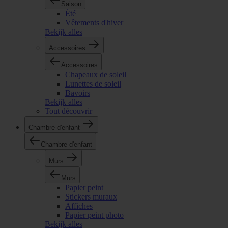
Saison
Été
Vêtements d'hiver
Bekijk alles
Accessoires
Accessoires
Chapeaux de soleil
Lunettes de soleil
Bavoirs
Bekijk alles
Tout découvrir
Chambre d'enfant
Chambre d'enfant
Murs
Murs
Papier peint
Stickers muraux
Affiches
Papier peint photo
Bekijk alles