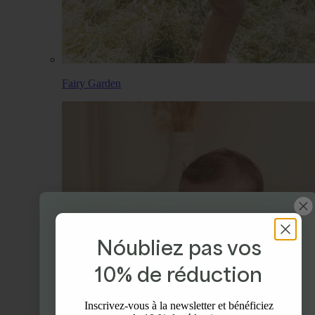
Fairy Garden
Nóubliez pas vos
Profitez de 10% de
10% de réduction
réduction
Inscrivez-vous à la newsletter et bénéficiez