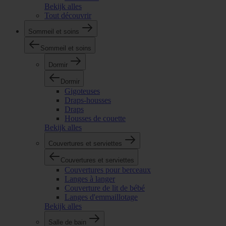
Bekijk alles
Tout découvrir
Sommeil et soins
Sommeil et soins
Dormir
Dormir
Gigoteuses
Draps-housses
Draps
Housses de couette
Bekijk alles
Couvertures et serviettes
Couvertures et serviettes
Couvertures pour berceaux
Langes à langer
Couverture de lit de bébé
Langes d'emmaillotage
Bekijk alles
Salle de bain