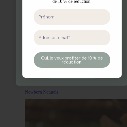
de 10 % de réduction.
Inscrivez-vous à notre newsletter et recevez 10
% de réduction.
First Name
Enjoy the Little Things.
First Name
Email address
Email
Oui, je veux profiter de 10 % de
réduction.
Oui, je veux 10 % de réduction.
Newborn Naturals