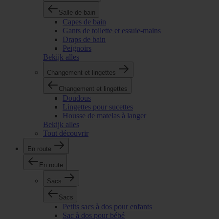
Salle de bain
Capes de bain
Gants de toilette et essuie-mains
Draps de bain
Peignoirs
Bekijk alles
Changement et lingettes
Changement et lingettes
Doudous
Lingettes pour sucettes
Housse de matelas à langer
Bekijk alles
Tout découvrir
En route
En route
Sacs
Sacs
Petits sacs à dos pour enfants
Sac à dos pour bébé