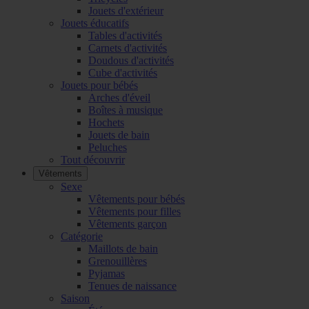
Jouets d'extérieur
Jouets éducatifs
Tables d'activités
Carnets d'activités
Doudous d'activités
Cube d'activités
Jouets pour bébés
Arches d'éveil
Boîtes à musique
Hochets
Jouets de bain
Peluches
Tout découvrir
Vêtements
Sexe
Vêtements pour bébés
Vêtements pour filles
Vêtements garçon
Catégorie
Maillots de bain
Grenouillères
Pyjamas
Tenues de naissance
Saison