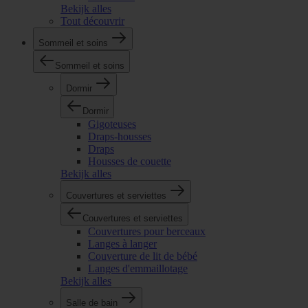
Bekijk alles
Tout découvrir
Sommeil et soins
Sommeil et soins
Dormir
Dormir
Gigoteuses
Draps-housses
Draps
Housses de couette
Bekijk alles
Couvertures et serviettes
Couvertures et serviettes
Couvertures pour berceaux
Langes à langer
Couverture de lit de bébé
Langes d'emmaillotage
Bekijk alles
Salle de bain