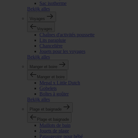
Sac isotherme
Bekijk alles
Voyages
Voyages
Chaînes d'activités poussette
Lits parapluie
Chancelière
Jouets pour les voyages
Bekijk alles
Manger et boire
Manger et boire
Mepal x Little Dutch
Gobelets
Boîtes à goûter
Bekijk alles
Plage et baignade
Plage et baignade
Maillots de bain
Jouets de plage
Pataugeoire pour bébé