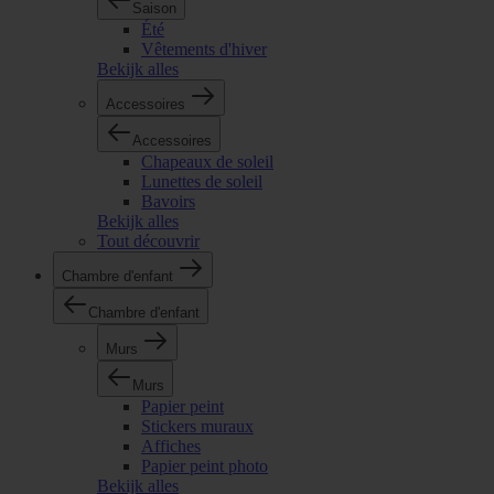
Saison
Été
Vêtements d'hiver
Bekijk alles
Accessoires
Accessoires
Chapeaux de soleil
Lunettes de soleil
Bavoirs
Bekijk alles
Tout découvrir
Chambre d'enfant
Chambre d'enfant
Murs
Murs
Papier peint
Stickers muraux
Affiches
Papier peint photo
Bekijk alles