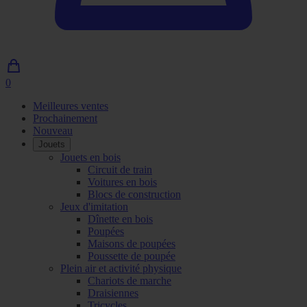
0
0
article
Meilleures ventes
dans
Prochainement
le
Nouveau
panier
Jouets
Jouets en bois
Circuit de train
Voitures en bois
Blocs de construction
Jeux d'imitation
Dînette en bois
Poupées
Maisons de poupées
Poussette de poupée
Plein air et activité physique
Chariots de marche
Draisiennes
Tricycles