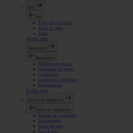
Sol
Sol
Tapis d'éveil bébé
Tapis de parc
Tapis
Bekijk alles
Décoration
Décoration
Mobiles musicaux
Guirlande de lettres
Guirlandes
Lampes et veilleuses
Moustiquaire
Bekijk alles
Boîtes et rangement
Boîtes et rangement
Paniers de commode
Rangements
Tours de parc
Sacs à box