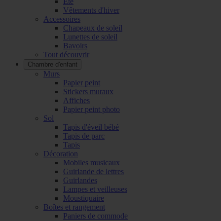
Été
Vêtements d'hiver
Accessoires
Chapeaux de soleil
Lunettes de soleil
Bavoirs
Tout découvrir
Chambre d'enfant
Murs
Papier peint
Stickers muraux
Affiches
Papier peint photo
Sol
Tapis d'éveil bébé
Tapis de parc
Tapis
Décoration
Mobiles musicaux
Guirlande de lettres
Guirlandes
Lampes et veilleuses
Moustiquaire
Boîtes et rangement
Paniers de commode