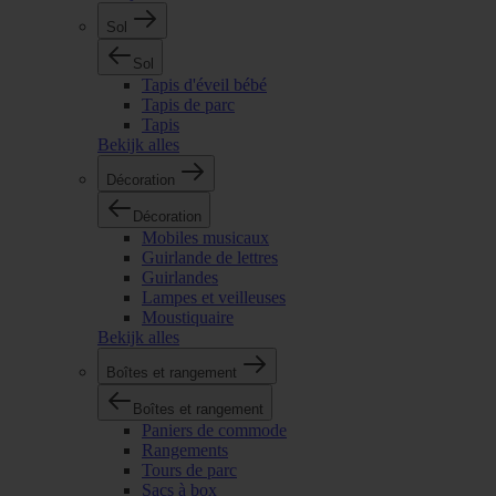
Sol
Sol
Tapis d'éveil bébé
Tapis de parc
Tapis
Bekijk alles
Décoration
Décoration
Mobiles musicaux
Guirlande de lettres
Guirlandes
Lampes et veilleuses
Moustiquaire
Bekijk alles
Boîtes et rangement
Boîtes et rangement
Paniers de commode
Rangements
Tours de parc
Sacs à box