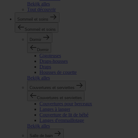
Bekijk alles
Tout découvrir
Sommeil et soins
Sommeil et soins
Dormir
Dormir
Gigoteuses
Draps-housses
Draps
Housses de couette
Bekijk alles
Couvertures et serviettes
Couvertures et serviettes
Couvertures pour berceaux
Langes à langer
Couverture de lit de bébé
Langes d'emmaillotage
Bekijk alles
Salle de bain