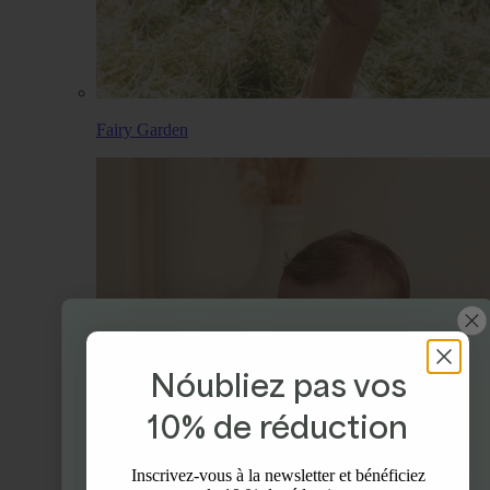
Fairy Garden
Nóubliez pas vos
Profitez de 10% de
10% de réduction
réduction
Inscrivez-vous à la newsletter et bénéficiez