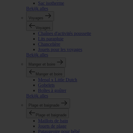
Sac isotherme
Bekijk alles
Voyages
Voyages
Chaînes d'activités poussette
Lits parapluie
Chancelière
Jouets pour les voyages
Bekijk alles
Manger et boire
Manger et boire
Mepal x Little Dutch
Gobelets
Boîtes à goûter
Bekijk alles
Plage et baignade
Plage et baignade
Maillots de bain
Jouets de plage
Pataugeoire pour bébé