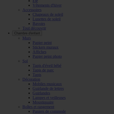
Été
Vêtements d'hiver
Accessoires
Chapeaux de soleil
Lunettes de soleil
Bavoirs
Tout découvrir
Chambre d'enfant
Murs
Papier peint
Stickers muraux
Affiches
Papier peint photo
Sol
Tapis d'éveil bébé
Tapis de parc
Tapis
Décoration
Mobiles musicaux
Guirlande de lettres
Guirlandes
Lampes et veilleuses
Moustiquaire
Boîtes et rangement
Paniers de commode