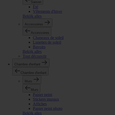
Saison
Été
Vêtements d'hiver
Bekijk alles
Accessoires
Accessoires
Chapeaux de soleil
Lunettes de soleil
Bavoirs
Bekijk alles
Tout découvrir
Chambre d'enfant
Chambre d'enfant
Murs
Murs
Papier peint
Stickers muraux
Affiches
Papier peint photo
Bekijk alles