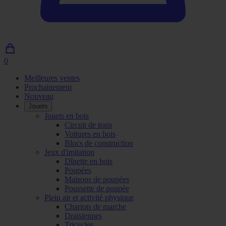
0
0
article
Meilleures ventes
dans
Prochainement
le
Nouveau
panier
Jouets
Jouets en bois
Circuit de train
Voitures en bois
Blocs de construction
Jeux d'imitation
Dînette en bois
Poupées
Maisons de poupées
Poussette de poupée
Plein air et activité physique
Chariots de marche
Draisiennes
Tricycles