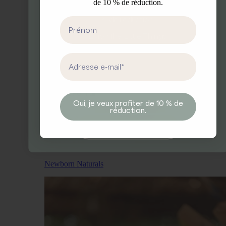
de 10 % de réduction.
Inscrivez-vous à notre newsletter et recevez 10
% de réduction.
First Name
Enjoy the Little Things.
First Name
Email address
Email
Oui, je veux profiter de 10 % de
réduction.
Oui, je veux 10 % de réduction.
Newborn Naturals