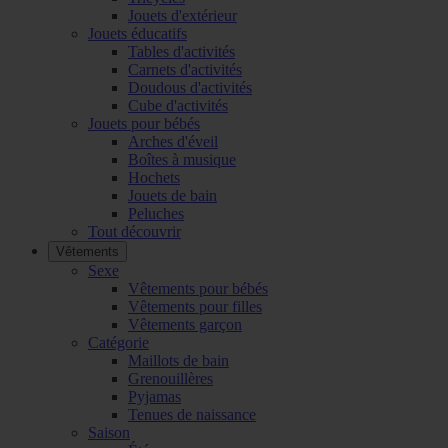
Jouets d'extérieur
Jouets éducatifs
Tables d'activités
Carnets d'activités
Doudous d'activités
Cube d'activités
Jouets pour bébés
Arches d'éveil
Boîtes à musique
Hochets
Jouets de bain
Peluches
Tout découvrir
Vêtements
Sexe
Vêtements pour bébés
Vêtements pour filles
Vêtements garçon
Catégorie
Maillots de bain
Grenouillères
Pyjamas
Tenues de naissance
Saison