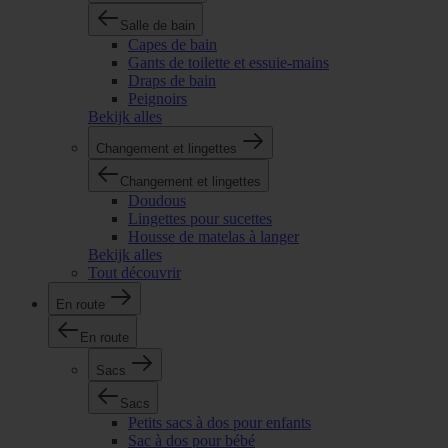
Salle de bain
Capes de bain
Gants de toilette et essuie-mains
Draps de bain
Peignoirs
Bekijk alles
Changement et lingettes
Changement et lingettes
Doudous
Lingettes pour sucettes
Housse de matelas à langer
Bekijk alles
Tout découvrir
En route
En route
Sacs
Sacs
Petits sacs à dos pour enfants
Sac à dos pour bébé