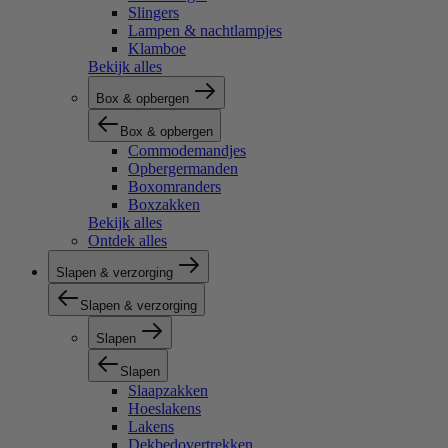
Slingers
Lampen & nachtlampjes
Klamboe
Bekijk alles
Box & opbergen
Box & opbergen
Commodemandjes
Opbergermanden
Boxomranders
Boxzakken
Bekijk alles
Ontdek alles
Slapen & verzorging
Slapen & verzorging
Slapen
Slapen
Slaapzakken
Hoeslakens
Lakens
Dekbedovertrekken