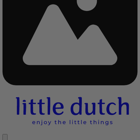
Bezig
met
laden...