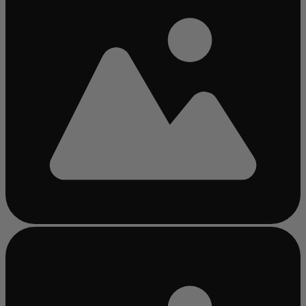
Bezig
met
laden...