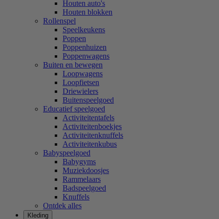
Houten auto's
Houten blokken
Rollenspel
Speelkeukens
Poppen
Poppenhuizen
Poppenwagens
Buiten en bewegen
Loopwagens
Loopfietsen
Driewielers
Buitenspeelgoed
Educatief speelgoed
Activiteitentafels
Activiteitenboekjes
Activiteitenknuffels
Activiteitenkubus
Babyspeelgoed
Babygyms
Muziekdoosjes
Rammelaars
Badspeelgoed
Knuffels
Ontdek alles
Kleding