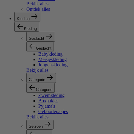
Bekijk alles
Ontdek alles
Kleding
Kleding
Geslacht
Geslacht
Babykleding
Meisjeskleding
Jongenskleding
Bekijk alles
Categorie
Categorie
Zwemkleding
Boxpakjes
Pyjama's
Geboortepakjes
Bekijk alles
Seizoen