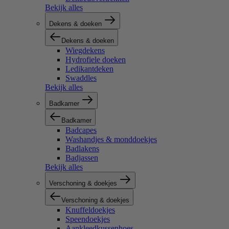
Bekijk alles
Dekens & doeken
Dekens & doeken
Wiegdekens
Hydrofiele doeken
Ledikantdeken
Swaddles
Bekijk alles
Badkamer
Badkamer
Badcapes
Washandjes & monddoekjes
Badlakens
Badjassen
Bekijk alles
Verschoning & doekjes
Verschoning & doekjes
Knuffeldoekjes
Speendoekjes
Aankleedkussenhoes