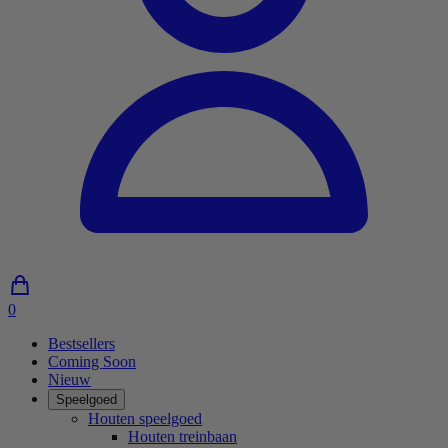
0
0
artikelen
Bestsellers
in
Coming Soon
winkelwagen
Nieuw
Speelgoed
Houten speelgoed
Houten treinbaan