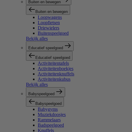
Buiten en bewegen
Buiten en bewegen
Loopwagens
Loopfietsen
Driewielers
Buitenspeelgoed
Bekijk alles
Educatief speelgoed
Educatief speelgoed
Activiteitentafels
Activiteitenboekjes
Activiteitenknuffels
Activiteitenkubus
Bekijk alles
Babyspeelgoed
Babyspeelgoed
Babygyms
Muziekdoosjes
Rammelaars
Badspeelgoed
Knuffels