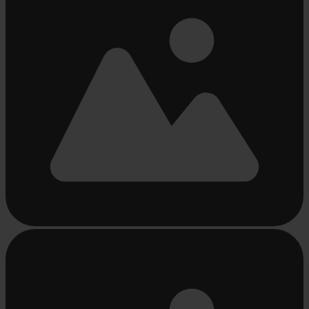
Bezig
met
laden...