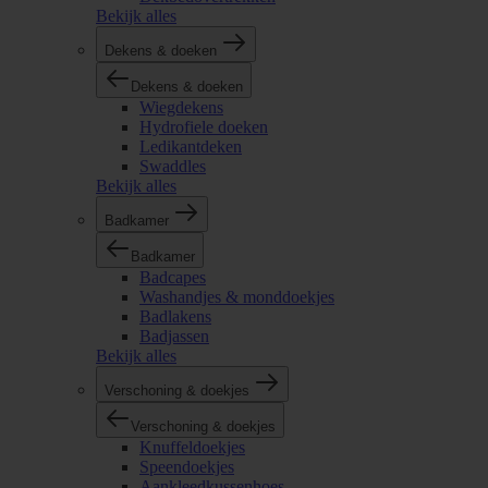
Bekijk alles
Dekens & doeken
Dekens & doeken
Wiegdekens
Hydrofiele doeken
Ledikantdeken
Swaddles
Bekijk alles
Badkamer
Badkamer
Badcapes
Washandjes & monddoekjes
Badlakens
Badjassen
Bekijk alles
Verschoning & doekjes
Verschoning & doekjes
Knuffeldoekjes
Speendoekjes
Aankleedkussenhoes