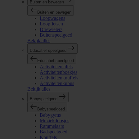
Buiten en bewegen
Buiten en bewegen
Loopwagens
Loopfietsen
Driewielers
Buitenspeelgoed
Bekijk alles
Educatief speelgoed
Educatief speelgoed
Activiteitentafels
Activiteitenboekjes
Activiteitenknuffels
Activiteitenkubus
Bekijk alles
Babyspeelgoed
Babyspeelgoed
Babygyms
Muziekdoosjes
Rammelaars
Badspeelgoed
Knuffels