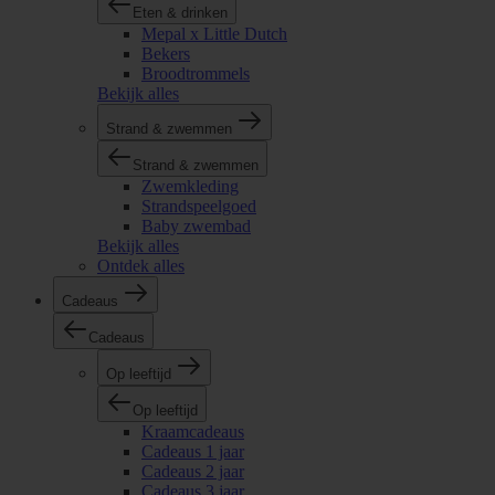
Eten & drinken
Mepal x Little Dutch
Bekers
Broodtrommels
Bekijk alles
Strand & zwemmen
Strand & zwemmen
Zwemkleding
Strandspeelgoed
Baby zwembad
Bekijk alles
Ontdek alles
Cadeaus
Cadeaus
Op leeftijd
Op leeftijd
Kraamcadeaus
Cadeaus 1 jaar
Cadeaus 2 jaar
Cadeaus 3 jaar