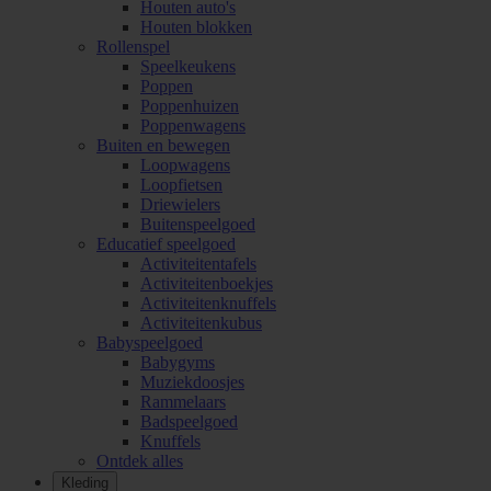
Houten auto's
Houten blokken
Rollenspel
Speelkeukens
Poppen
Poppenhuizen
Poppenwagens
Buiten en bewegen
Loopwagens
Loopfietsen
Driewielers
Buitenspeelgoed
Educatief speelgoed
Activiteitentafels
Activiteitenboekjes
Activiteitenknuffels
Activiteitenkubus
Babyspeelgoed
Babygyms
Muziekdoosjes
Rammelaars
Badspeelgoed
Knuffels
Ontdek alles
Kleding