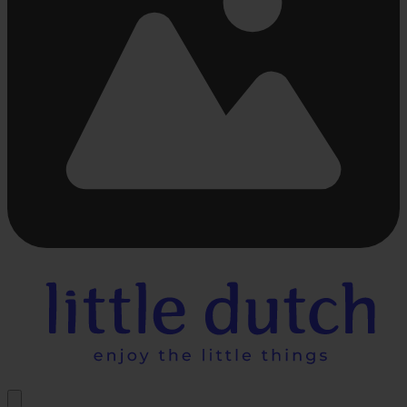
Bezig
met
laden...