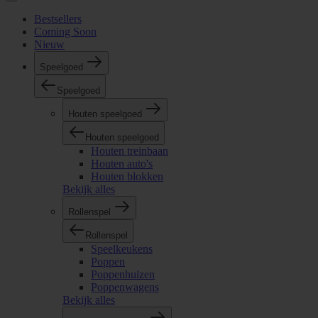
Bestsellers
Coming Soon
Nieuw
Speelgoed
Speelgoed
Houten speelgoed
Houten speelgoed
Houten treinbaan
Houten auto's
Houten blokken
Bekijk alles
Rollenspel
Rollenspel
Speelkeukens
Poppen
Poppenhuizen
Poppenwagens
Bekijk alles