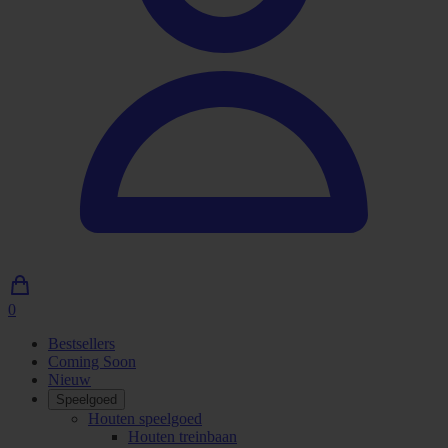
0
0
artikelen
Bestsellers
in
Coming Soon
winkelwagen
Nieuw
Speelgoed
Houten speelgoed
Houten treinbaan