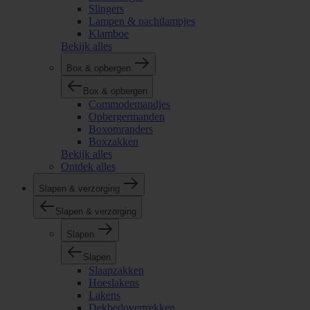
Slingers
Lampen & nachtlampjes
Klamboe
Bekijk alles
Box & opbergen
Box & opbergen
Commodemandjes
Opbergermanden
Boxomranders
Boxzakken
Bekijk alles
Ontdek alles
Slapen & verzorging
Slapen & verzorging
Slapen
Slapen
Slaapzakken
Hoeslakens
Lakens
Dekbedovertrekken