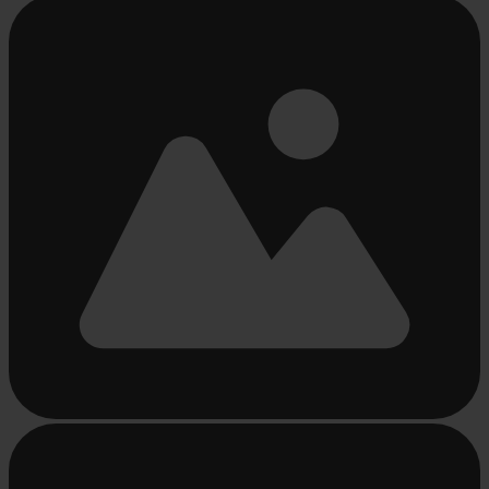
Bezig
met
laden...
Bezig
met
laden...