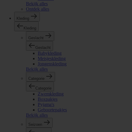
Bekijk alles
Ontdek alles
Kleding
Kleding
Geslacht
Geslacht
Babykleding
Meisjeskleding
Jongenskleding
Bekijk alles
Categorie
Categorie
Zwemkleding
Boxpakjes
Pyjama's
Geboortepakjes
Bekijk alles
Seizoen