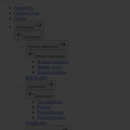
Bestsellers
Coming Soon
Nieuw
Speelgoed
Speelgoed
Houten speelgoed
Houten speelgoed
Houten treinbaan
Houten auto's
Houten blokken
Bekijk alles
Rollenspel
Rollenspel
Speelkeukens
Poppen
Poppenhuizen
Poppenwagens
Bekijk alles