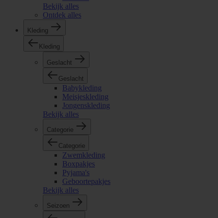
Bekijk alles
Ontdek alles
Kleding
Kleding
Geslacht
Geslacht
Babykleding
Meisjeskleding
Jongenskleding
Bekijk alles
Categorie
Categorie
Zwemkleding
Boxpakjes
Pyjama's
Geboortepakjes
Bekijk alles
Seizoen