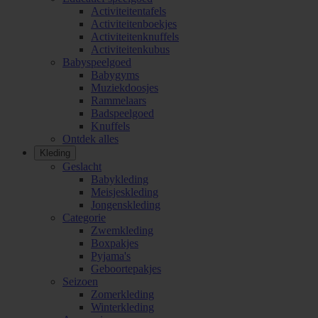
Activiteitentafels
Activiteitenboekjes
Activiteitenknuffels
Activiteitenkubus
Babyspeelgoed
Babygyms
Muziekdoosjes
Rammelaars
Badspeelgoed
Knuffels
Ontdek alles
Kleding
Geslacht
Babykleding
Meisjeskleding
Jongenskleding
Categorie
Zwemkleding
Boxpakjes
Pyjama's
Geboortepakjes
Seizoen
Zomerkleding
Winterkleding