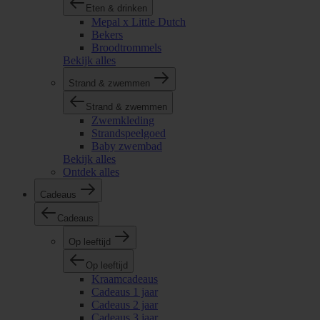
Eten & drinken
Mepal x Little Dutch
Bekers
Broodtrommels
Bekijk alles
Strand & zwemmen
Strand & zwemmen
Zwemkleding
Strandspeelgoed
Baby zwembad
Bekijk alles
Ontdek alles
Cadeaus
Cadeaus
Op leeftijd
Op leeftijd
Kraamcadeaus
Cadeaus 1 jaar
Cadeaus 2 jaar
Cadeaus 3 jaar