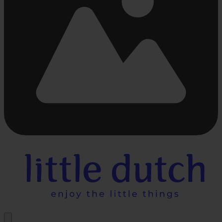
Bezig
met
laden...