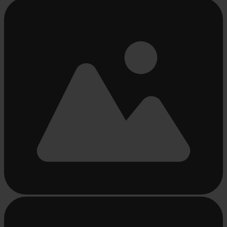
Bezig
met
laden...
Bezig
met
laden...