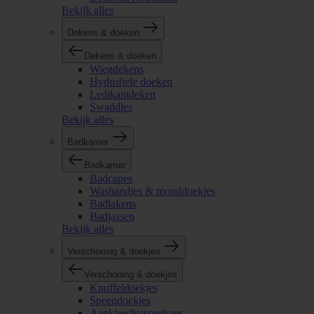
Bekijk alles
Dekens & doeken
Dekens & doeken
Wiegdekens
Hydrofiele doeken
Ledikantdeken
Swaddles
Bekijk alles
Badkamer
Badkamer
Badcapes
Washandjes & monddoekjes
Badlakens
Badjassen
Bekijk alles
Verschoning & doekjes
Verschoning & doekjes
Knuffeldoekjes
Speendoekjes
Aankleedkussenhoes