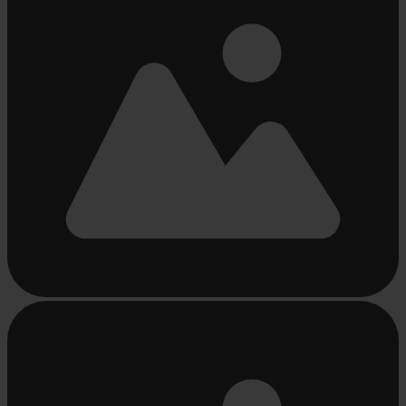
Bezig
met
laden...