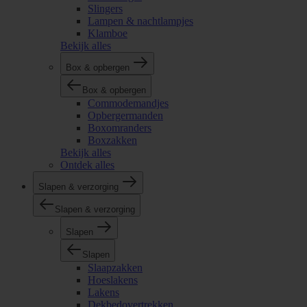
Slingers
Lampen & nachtlampjes
Klamboe
Bekijk alles
Box & opbergen
Box & opbergen
Commodemandjes
Opbergermanden
Boxomranders
Boxzakken
Bekijk alles
Ontdek alles
Slapen & verzorging
Slapen & verzorging
Slapen
Slapen
Slaapzakken
Hoeslakens
Lakens
Dekbedovertrekken