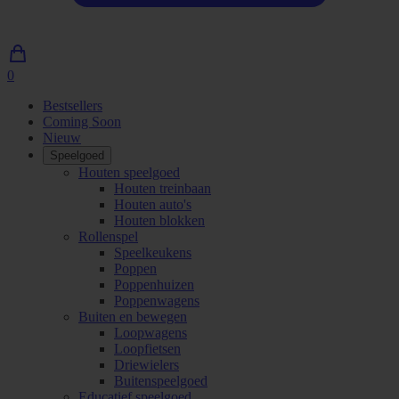
0
0
artikelen
Bestsellers
in
Coming Soon
winkelwagen
Nieuw
Speelgoed
Houten speelgoed
Houten treinbaan
Houten auto's
Houten blokken
Rollenspel
Speelkeukens
Poppen
Poppenhuizen
Poppenwagens
Buiten en bewegen
Loopwagens
Loopfietsen
Driewielers
Buitenspeelgoed
Educatief speelgoed