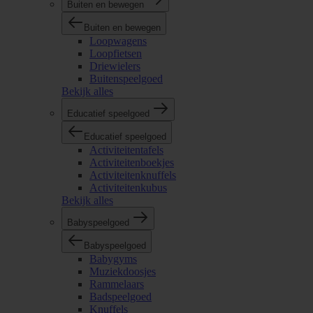
Buiten en bewegen
Buiten en bewegen
Loopwagens
Loopfietsen
Driewielers
Buitenspeelgoed
Bekijk alles
Educatief speelgoed
Educatief speelgoed
Activiteitentafels
Activiteitenboekjes
Activiteitenknuffels
Activiteitenkubus
Bekijk alles
Babyspeelgoed
Babyspeelgoed
Babygyms
Muziekdoosjes
Rammelaars
Badspeelgoed
Knuffels