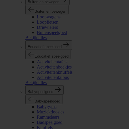
Buiten en bewegen
Buiten en bewegen
Loopwagens
Loopfietsen
Driewielers
Buitenspeelgoed
Bekijk alles
Educatief speelgoed
Educatief speelgoed
Activiteitentafels
Activiteitenboekjes
Activiteitenknuffels
Activiteitenkubus
Bekijk alles
Babyspeelgoed
Babyspeelgoed
Babygyms
Muziekdoosjes
Rammelaars
Badspeelgoed
Knuffels