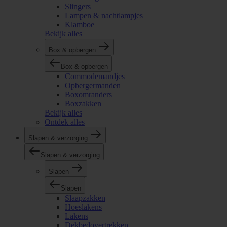
Slingers
Lampen & nachtlampjes
Klamboe
Bekijk alles
Box & opbergen
Box & opbergen
Commodemandjes
Opbergermanden
Boxomranders
Boxzakken
Bekijk alles
Ontdek alles
Slapen & verzorging
Slapen & verzorging
Slapen
Slapen
Slaapzakken
Hoeslakens
Lakens
Dekbedovertrekken