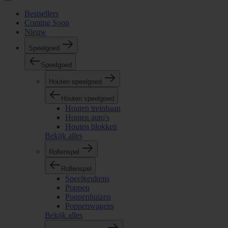
Bestsellers
Coming Soon
Nieuw
Speelgoed
Speelgoed
Houten speelgoed
Houten speelgoed
Houten treinbaan
Houten auto's
Houten blokken
Bekijk alles
Rollenspel
Rollenspel
Speelkeukens
Poppen
Poppenhuizen
Poppenwagens
Bekijk alles