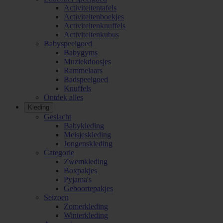
Activiteitentafels
Activiteitenboekjes
Activiteitenknuffels
Activiteitenkubus
Babyspeelgoed
Babygyms
Muziekdoosjes
Rammelaars
Badspeelgoed
Knuffels
Ontdek alles
Kleding
Geslacht
Babykleding
Meisjeskleding
Jongenskleding
Categorie
Zwemkleding
Boxpakjes
Pyjama's
Geboortepakjes
Seizoen
Zomerkleding
Winterkleding