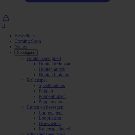
0
0
artikelen
Bestsellers
in
Coming Soon
winkelwagen
Nieuw
Speelgoed
Houten speelgoed
Houten treinbaan
Houten auto's
Houten blokken
Rollenspel
Speelkeukens
Poppen
Poppenhuizen
Poppenwagens
Buiten en bewegen
Loopwagens
Loopfietsen
Driewielers
Buitenspeelgoed
Educatief speelgoed