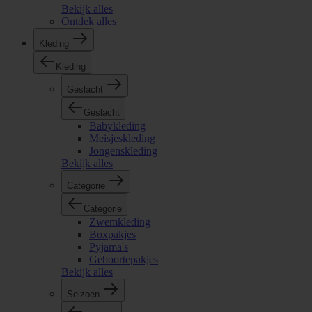
Bekijk alles
Ontdek alles
Kleding
Kleding
Geslacht
Geslacht
Babykleding
Meisjeskleding
Jongenskleding
Bekijk alles
Categorie
Categorie
Zwemkleding
Boxpakjes
Pyjama's
Geboortepakjes
Bekijk alles
Seizoen