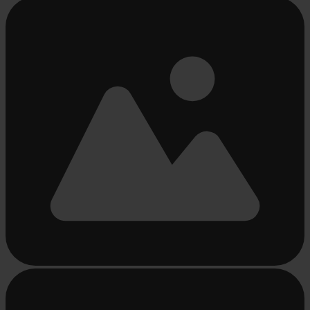
Bezig
met
laden...
Bezig
met
laden...