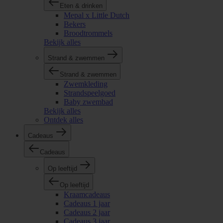
Eten & drinken
Mepal x Little Dutch
Bekers
Broodtrommels
Bekijk alles
Strand & zwemmen
Strand & zwemmen
Zwemkleding
Strandspeelgoed
Baby zwembad
Bekijk alles
Ontdek alles
Cadeaus
Cadeaus
Op leeftijd
Op leeftijd
Kraamcadeaus
Cadeaus 1 jaar
Cadeaus 2 jaar
Cadeaus 3 jaar