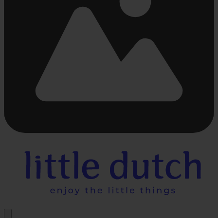
Bezig
met
laden...