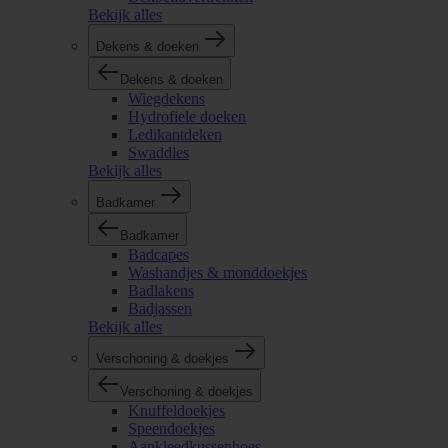
Bekijk alles
Dekens & doeken
Dekens & doeken
Wiegdekens
Hydrofiele doeken
Ledikantdeken
Swaddles
Bekijk alles
Badkamer
Badkamer
Badcapes
Washandjes & monddoekjes
Badlakens
Badjassen
Bekijk alles
Verschoning & doekjes
Verschoning & doekjes
Knuffeldoekjes
Speendoekjes
Aankleedkussenhoes