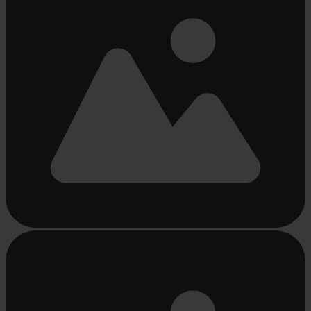
Bezig
met
laden...