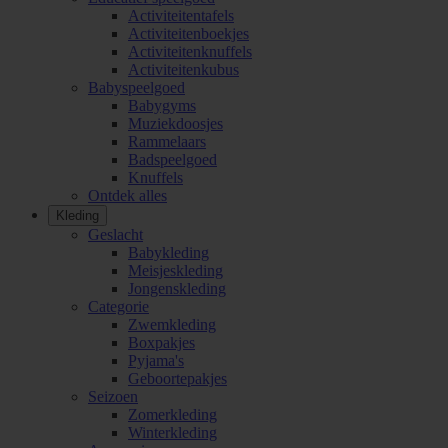
Activiteitentafels
Activiteitenboekjes
Activiteitenknuffels
Activiteitenkubus
Babyspeelgoed
Babygyms
Muziekdoosjes
Rammelaars
Badspeelgoed
Knuffels
Ontdek alles
Kleding
Geslacht
Babykleding
Meisjeskleding
Jongenskleding
Categorie
Zwemkleding
Boxpakjes
Pyjama's
Geboortepakjes
Seizoen
Zomerkleding
Winterkleding