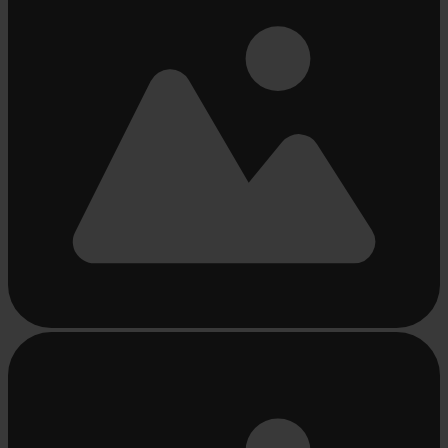
Bezig
met
laden...