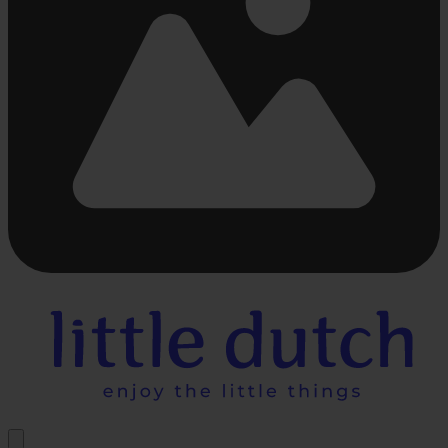
Bezig
met
laden...