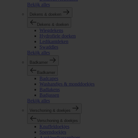
Bekijk alles
Dekens & doeken
Dekens & doeken
Wiegdekens
Hydrofiele doeken
Ledikantdeken
Swaddles
Bekijk alles
Badkamer
Badkamer
Badcapes
Washandjes & monddoekjes
Badlakens
Badjassen
Bekijk alles
Verschoning & doekjes
Verschoning & doekjes
Knuffeldoekjes
Speendoekjes
Aankleedkussenhoes