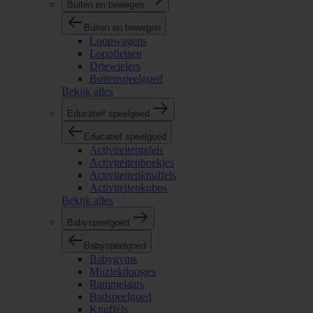
Buiten en bewegen
Buiten en bewegen
Loopwagens
Loopfietsen
Driewielers
Buitenspeelgoed
Bekijk alles
Educatief speelgoed
Educatief speelgoed
Activiteitentafels
Activiteitenboekjes
Activiteitenknuffels
Activiteitenkubus
Bekijk alles
Babyspeelgoed
Babyspeelgoed
Babygyms
Muziekdoosjes
Rammelaars
Badspeelgoed
Knuffels