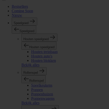
Bestsellers
Coming Soon
Nieuw
Speelgoed
Speelgoed
Houten speelgoed
Houten speelgoed
Houten treinbaan
Houten auto's
Houten blokken
Bekijk alles
Rollenspel
Rollenspel
Speelkeukens
Poppen
Poppenhuizen
Poppenwagens
Bekijk alles