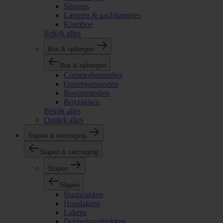
Slingers
Lampen & nachtlampjes
Klamboe
Bekijk alles
Box & opbergen
Box & opbergen
Commodemandjes
Opbergermanden
Boxomranders
Boxzakken
Bekijk alles
Ontdek alles
Slapen & verzorging
Slapen & verzorging
Slapen
Slapen
Slaapzakken
Hoeslakens
Lakens
Dekbedovertrekken