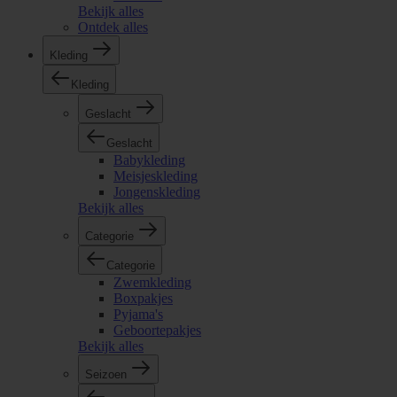
Bekijk alles
Ontdek alles
Kleding
Kleding
Geslacht
Geslacht
Babykleding
Meisjeskleding
Jongenskleding
Bekijk alles
Categorie
Categorie
Zwemkleding
Boxpakjes
Pyjama's
Geboortepakjes
Bekijk alles
Seizoen