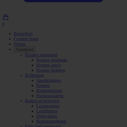
0
0
artikelen
Bestsellers
in
Coming Soon
winkelwagen
Nieuw
Speelgoed
Houten speelgoed
Houten treinbaan
Houten auto's
Houten blokken
Rollenspel
Speelkeukens
Poppen
Poppenhuizen
Poppenwagens
Buiten en bewegen
Loopwagens
Loopfietsen
Driewielers
Buitenspeelgoed
Educatief speelgoed