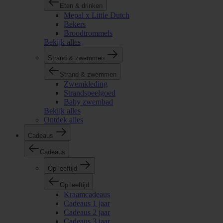
Eten & drinken
Mepal x Little Dutch
Bekers
Broodtrommels
Bekijk alles
Strand & zwemmen
Strand & zwemmen
Zwemkleding
Strandspeelgoed
Baby zwembad
Bekijk alles
Ontdek alles
Cadeaus
Cadeaus
Op leeftijd
Op leeftijd
Kraamcadeaus
Cadeaus 1 jaar
Cadeaus 2 jaar
Cadeaus 3 jaar