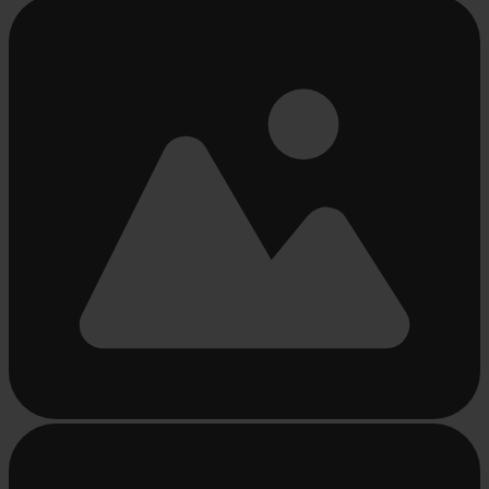
Bezig
met
laden...
Bezig
met
laden...