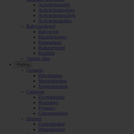
Activiteitentafels
Activiteitenboekjes
Activiteitenknuffels
Activiteitenkubus
Babyspeelgoed
Babygyms
Muziekdoosjes
Rammelaars
Badspeelgoed
Knuffels
Ontdek alles
Kleding
Geslacht
Babykleding
Meisjeskleding
Jongenskleding
Categorie
Zwemkleding
Boxpakjes
Pyjama's
Geboortepakjes
Seizoen
Zomerkleding
Winterkleding