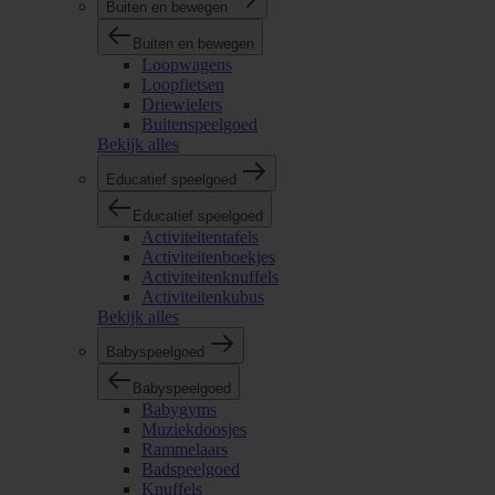
Buiten en bewegen
Buiten en bewegen
Loopwagens
Loopfietsen
Driewielers
Buitenspeelgoed
Bekijk alles
Educatief speelgoed
Educatief speelgoed
Activiteitentafels
Activiteitenboekjes
Activiteitenknuffels
Activiteitenkubus
Bekijk alles
Babyspeelgoed
Babyspeelgoed
Babygyms
Muziekdoosjes
Rammelaars
Badspeelgoed
Knuffels