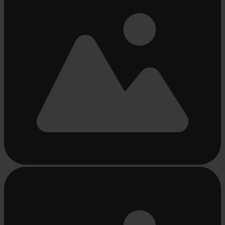
Bezig
met
laden...