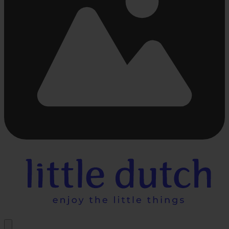
Bezig
met
laden...