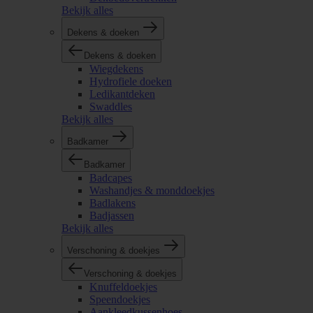
Bekijk alles
Dekens & doeken
Dekens & doeken
Wiegdekens
Hydrofiele doeken
Ledikantdeken
Swaddles
Bekijk alles
Badkamer
Badkamer
Badcapes
Washandjes & monddoekjes
Badlakens
Badjassen
Bekijk alles
Verschoning & doekjes
Verschoning & doekjes
Knuffeldoekjes
Speendoekjes
Aankleedkussenhoes