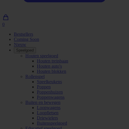
0
0
artikelen
Bestsellers
in
Coming Soon
winkelwagen
Nieuw
Speelgoed
Houten speelgoed
Houten treinbaan
Houten auto's
Houten blokken
Rollenspel
Speelkeukens
Poppen
Poppenhuizen
Poppenwagens
Buiten en bewegen
Loopwagens
Loopfietsen
Driewielers
Buitenspeelgoed
Educatief speelgoed