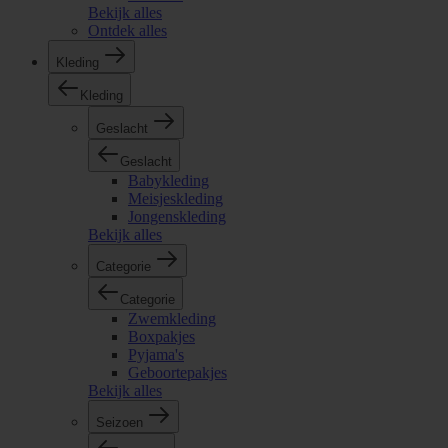
Bekijk alles
Ontdek alles
Kleding
Kleding
Geslacht
Geslacht
Babykleding
Meisjeskleding
Jongenskleding
Bekijk alles
Categorie
Categorie
Zwemkleding
Boxpakjes
Pyjama's
Geboortepakjes
Bekijk alles
Seizoen