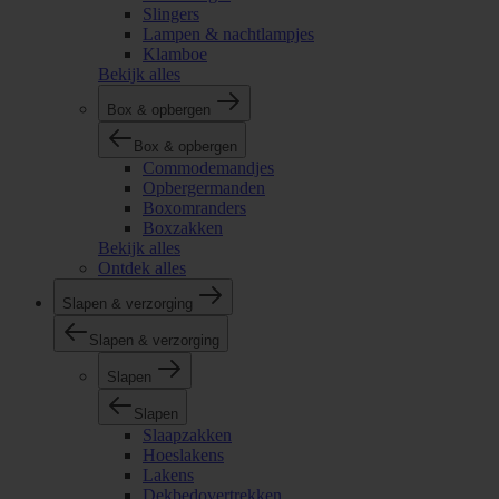
Slingers
Lampen & nachtlampjes
Klamboe
Bekijk alles
Box & opbergen
Box & opbergen
Commodemandjes
Opbergermanden
Boxomranders
Boxzakken
Bekijk alles
Ontdek alles
Slapen & verzorging
Slapen & verzorging
Slapen
Slapen
Slaapzakken
Hoeslakens
Lakens
Dekbedovertrekken