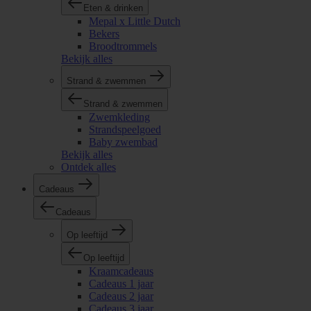
Eten & drinken
Mepal x Little Dutch
Bekers
Broodtrommels
Bekijk alles
Strand & zwemmen
Strand & zwemmen
Zwemkleding
Strandspeelgoed
Baby zwembad
Bekijk alles
Ontdek alles
Cadeaus
Cadeaus
Op leeftijd
Op leeftijd
Kraamcadeaus
Cadeaus 1 jaar
Cadeaus 2 jaar
Cadeaus 3 jaar