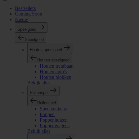
Bestsellers
Coming Soon
Nieuw
Speelgoed
Speelgoed
Houten speelgoed
Houten speelgoed
Houten treinbaan
Houten auto's
Houten blokken
Bekijk alles
Rollenspel
Rollenspel
Speelkeukens
Poppen
Poppenhuizen
Poppenwagens
Bekijk alles