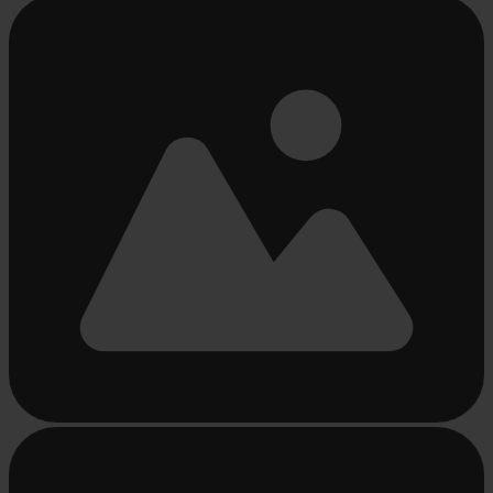
Bezig
met
laden...
Bezig
met
laden...