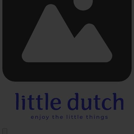
Bezig
met
laden...