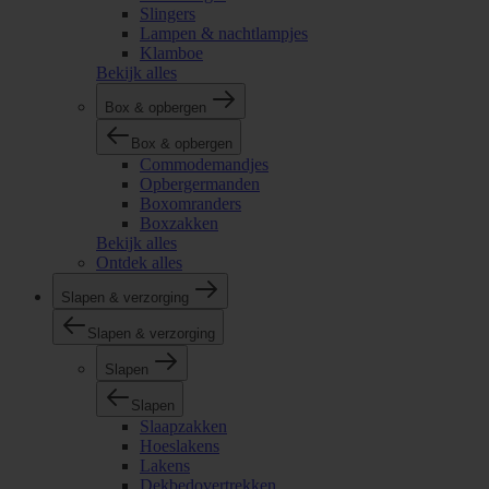
Slingers
Lampen & nachtlampjes
Klamboe
Bekijk alles
Box & opbergen
Box & opbergen
Commodemandjes
Opbergermanden
Boxomranders
Boxzakken
Bekijk alles
Ontdek alles
Slapen & verzorging
Slapen & verzorging
Slapen
Slapen
Slaapzakken
Hoeslakens
Lakens
Dekbedovertrekken