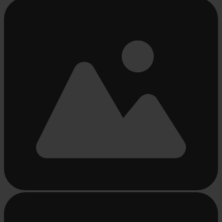
Bezig
met
laden...
Bezig
met
laden...