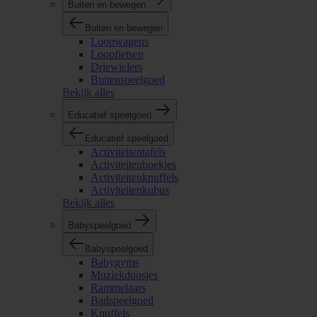
Buiten en bewegen
Buiten en bewegen
Loopwagens
Loopfietsen
Driewielers
Buitenspeelgoed
Bekijk alles
Educatief speelgoed
Educatief speelgoed
Activiteitentafels
Activiteitenboekjes
Activiteitenknuffels
Activiteitenkubus
Bekijk alles
Babyspeelgoed
Babyspeelgoed
Babygyms
Muziekdoosjes
Rammelaars
Badspeelgoed
Knuffels