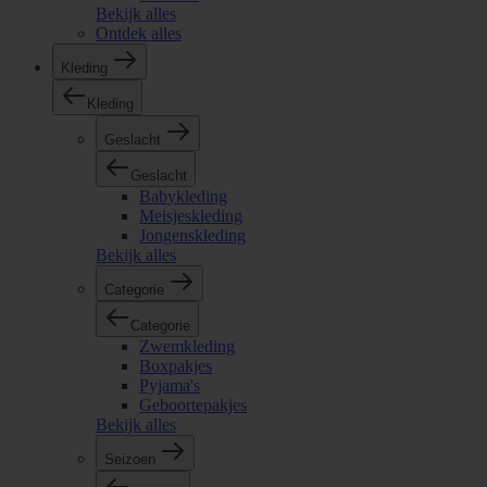
Bekijk alles
Ontdek alles
Kleding
Kleding
Geslacht
Geslacht
Babykleding
Meisjeskleding
Jongenskleding
Bekijk alles
Categorie
Categorie
Zwemkleding
Boxpakjes
Pyjama's
Geboortepakjes
Bekijk alles
Seizoen