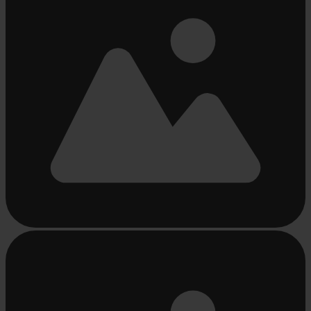
Bezig
met
laden...