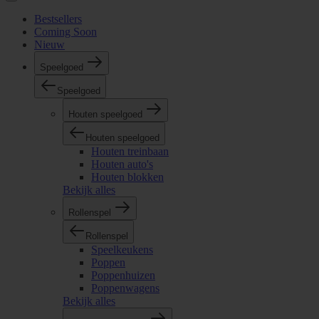
Bestsellers
Coming Soon
Nieuw
Speelgoed
Speelgoed
Houten speelgoed
Houten speelgoed
Houten treinbaan
Houten auto's
Houten blokken
Bekijk alles
Rollenspel
Rollenspel
Speelkeukens
Poppen
Poppenhuizen
Poppenwagens
Bekijk alles