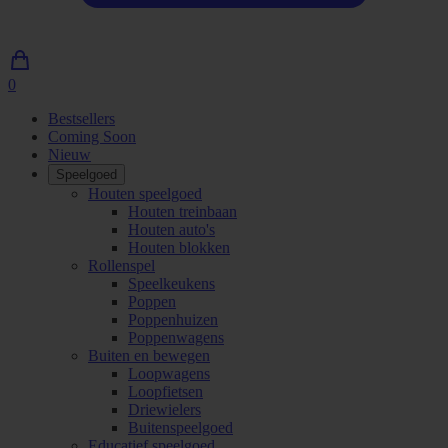
0
0
artikelen
Bestsellers
in
Coming Soon
winkelwagen
Nieuw
Speelgoed
Houten speelgoed
Houten treinbaan
Houten auto's
Houten blokken
Rollenspel
Speelkeukens
Poppen
Poppenhuizen
Poppenwagens
Buiten en bewegen
Loopwagens
Loopfietsen
Driewielers
Buitenspeelgoed
Educatief speelgoed