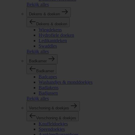
Bekijk alles
Dekens & doeken
Dekens & doeken
Wiegdekens
Hydrofiele doeken
Ledikantdeken
Swaddles
Bekijk alles
Badkamer
Badkamer
Badcapes
Washandjes & monddoekjes
Badlakens
Badjassen
Bekijk alles
Verschoning & doekjes
Verschoning & doekjes
Knuffeldoekjes
Speendoekjes
Aankleedkussenhoes