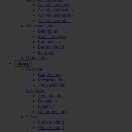
Activiteitentafels
Activiteitenboekjes
Activiteitenknuffels
Activiteitenkubus
Babyspeelgoed
Babygyms
Muziekdoosjes
Rammelaars
Badspeelgoed
Knuffels
Ontdek alles
Kleding
Geslacht
Babykleding
Meisjeskleding
Jongenskleding
Categorie
Zwemkleding
Boxpakjes
Pyjama's
Geboortepakjes
Seizoen
Zomerkleding
Winterkleding