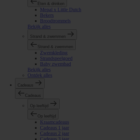
Eten & drinken
Mepal x Little Dutch
Bekers
Broodtrommels
Bekijk alles
Strand & zwemmen
Strand & zwemmen
Zwemkleding
Strandspeelgoed
Baby zwembad
Bekijk alles
Ontdek alles
Cadeaus
Cadeaus
Op leeftijd
Op leeftijd
Kraamcadeaus
Cadeaus 1 jaar
Cadeaus 2 jaar
Cadeaus 3 jaar