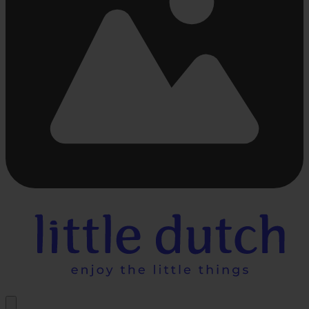
Bezig
met
laden...