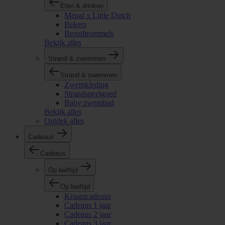
Eten & drinken
Mepal x Little Dutch
Bekers
Broodtrommels
Bekijk alles
Strand & zwemmen
Strand & zwemmen
Zwemkleding
Strandspeelgoed
Baby zwembad
Bekijk alles
Ontdek alles
Cadeaus
Cadeaus
Op leeftijd
Op leeftijd
Kraamcadeaus
Cadeaus 1 jaar
Cadeaus 2 jaar
Cadeaus 3 jaar