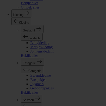
Bekijk alles
Ontdek alles
Kleding
Kleding
Geslacht
Geslacht
Babykleding
Meisjeskleding
Jongenskleding
Bekijk alles
Categorie
Categorie
Zwemkleding
Boxpakjes
Pyjama's
Geboortepakjes
Bekijk alles
Seizoen