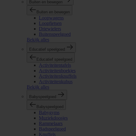
Buiten en bewegen
Buiten en bewegen
Loopwagens
Loopfietsen
Driewielers
Buitenspeelgoed
Bekijk alles
Educatief speelgoed
Educatief speelgoed
Activiteitentafels
Activiteitenboekjes
Activiteitenknuffels
Activiteitenkubus
Bekijk alles
Babyspeelgoed
Babyspeelgoed
Babygyms
Muziekdoosjes
Rammelaars
Badspeelgoed
Knuffels