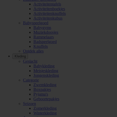
Activiteitentafels
Activiteitenboekjes
Activiteitenknuffels
Activiteitenkubus
Babyspeelgoed
Babygyms
Muziekdoosjes
Rammelaars
Badspeelgoed
Knuffels
Ontdek alles
Kleding
Geslacht
Babykleding
Meisjeskleding
Jongenskleding
Categorie
Zwemkleding
Boxpakjes
Pyjama's
Geboortepakjes
Seizoen
Zomerkleding
Winterkleding