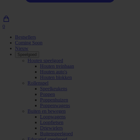
0
0
artikelen
Bestsellers
in
Coming Soon
winkelwagen
Nieuw
Speelgoed
Houten speelgoed
Houten treinbaan
Houten auto's
Houten blokken
Rollenspel
Speelkeukens
Poppen
Poppenhuizen
Poppenwagens
Buiten en bewegen
Loopwagens
Loopfietsen
Driewielers
Buitenspeelgoed
Educatief speelgoed