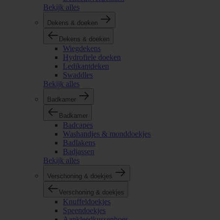
Bekijk alles
Dekens & doeken
Dekens & doeken
Wiegdekens
Hydrofiele doeken
Ledikantdeken
Swaddles
Bekijk alles
Badkamer
Badkamer
Badcapes
Washandjes & monddoekjes
Badlakens
Badjassen
Bekijk alles
Verschoning & doekjes
Verschoning & doekjes
Knuffeldoekjes
Speendoekjes
Aankleedkussenhoes