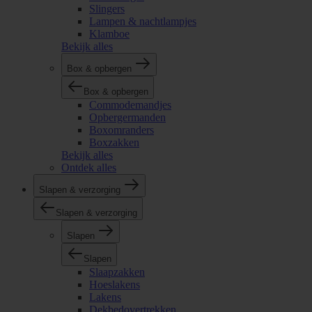
Slingers
Lampen & nachtlampjes
Klamboe
Bekijk alles
Box & opbergen
Box & opbergen
Commodemandjes
Opbergermanden
Boxomranders
Boxzakken
Bekijk alles
Ontdek alles
Slapen & verzorging
Slapen & verzorging
Slapen
Slapen
Slaapzakken
Hoeslakens
Lakens
Dekbedovertrekken