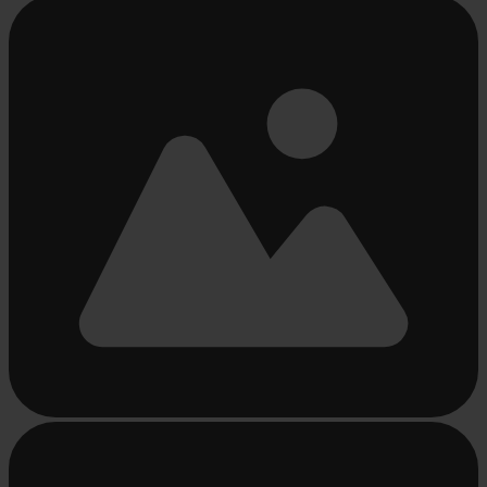
Bezig
met
laden...
Bezig
met
laden...