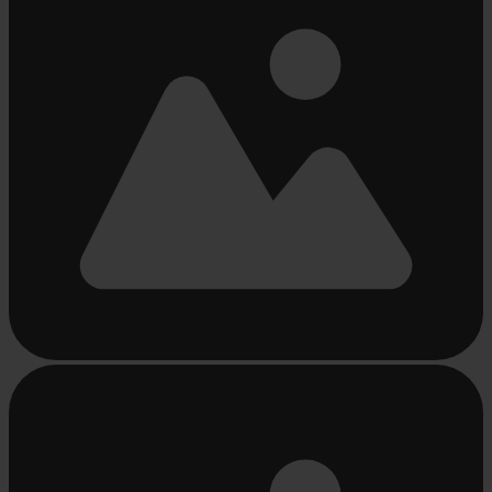
Bezig
met
laden...