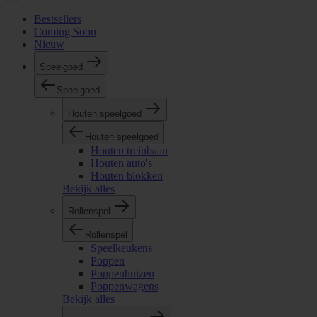
Bestsellers
Coming Soon
Nieuw
Speelgoed
Speelgoed
Houten speelgoed
Houten speelgoed
Houten treinbaan
Houten auto's
Houten blokken
Bekijk alles
Rollenspel
Rollenspel
Speelkeukens
Poppen
Poppenhuizen
Poppenwagens
Bekijk alles