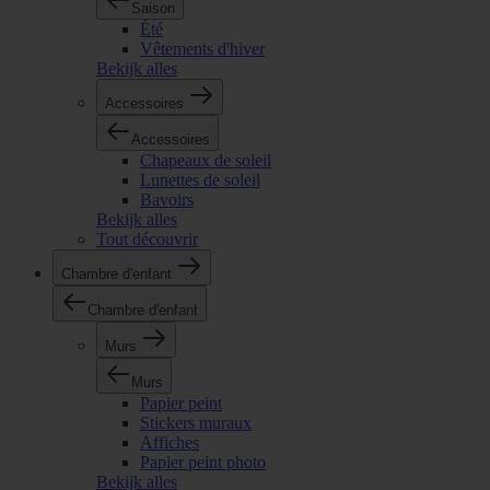
Saison
Été
Vêtements d'hiver
Bekijk alles
Accessoires
Accessoires
Chapeaux de soleil
Lunettes de soleil
Bavoirs
Bekijk alles
Tout découvrir
Chambre d'enfant
Chambre d'enfant
Murs
Murs
Papier peint
Stickers muraux
Affiches
Papier peint photo
Bekijk alles