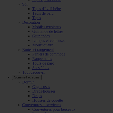
Sol
Tapis d'éveil bébé
Tapis de parc
Tapis
Décoration
Mobiles musicaux
Guirlande de lettres
Guirlandes
Lampes et veilleuses
Moustiquaire
Boîtes et rangement
Paniers de commode
Rangements
Tours de parc
Sacs à box
Tout découvrir
Sommeil et soins
Dormir
Gigoteuses
Draps-housses
Draps
Housses de couette
Couvertures et serviettes
Couvertures pour berceaux