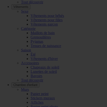
Tout découvrir
Vêtements
Sexe
Vêtements pour bébés
Vêtements pour filles
Vêtements garçon
Catégorie
Maillots de bain
Grenouillères
Pyjamas
Tenues de naissance
Saison
Été
Vêtements d'hiver
Accessoires
Chapeaux de soleil
Lunettes de soleil
Bavoirs
Tout découvrir
Chambre d'enfant
Murs
Papier peint
Stickers muraux
Affiches
Papier peint photo