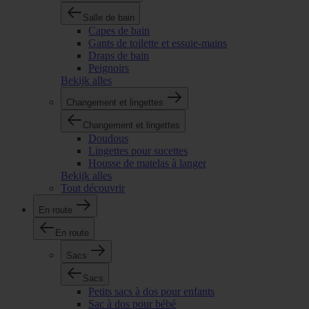
Salle de bain
Capes de bain
Gants de toilette et essuie-mains
Draps de bain
Peignoirs
Bekijk alles
Changement et lingettes
Changement et lingettes
Doudous
Lingettes pour sucettes
Housse de matelas à langer
Bekijk alles
Tout découvrir
En route
En route
Sacs
Sacs
Petits sacs à dos pour enfants
Sac à dos pour bébé