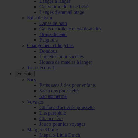
Langes à langer
Couverture de lit de bébé
Langes d'emmaillotage
Salle de bain
Capes de bain
Gants de toilette et essuie-mains
Draps de bain
Peignoirs
Changement et lingettes
Doudous
Lingettes pour sucettes
Housse de matelas à langer
Tout découvrir
En route
Sacs
Petits sacs à dos pour enfants
Sac à dos pour bébé
Sac isotherme
Voyages
Chaînes d'activités poussette
Lits parapluie
Chancelière
Jouets pour les voyages
Manger et boire
Mepal x Little Dutch