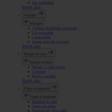
Sac isotherme
Bekijk alles
Voyages
Voyages
Chaînes d'activités poussette
Lits parapluie
Chancelière
Jouets pour les voyages
Bekijk alles
Manger et boire
Manger et boire
Mepal x Little Dutch
Gobelets
Boîtes à goûter
Bekijk alles
Plage et baignade
Plage et baignade
Maillots de bain
Jouets de plage
Pataugeoire pour bébé