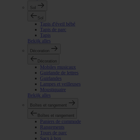
Sol
Sol
Tapis d'éveil bébé
Tapis de parc
Tapis
Bekijk alles
Décoration
Décoration
Mobiles musicaux
Guirlande de lettres
Guirlandes
Lampes et veilleuses
Moustiquaire
Bekijk alles
Boîtes et rangement
Boîtes et rangement
Paniers de commode
Rangements
Tours de parc
Sacs à box