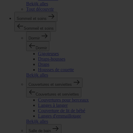
Bekijk alles
Tout découvrir
Sommeil et soins
Sommeil et soins
Dormir
Dormir
Gigoteuses
Draps-housses
Draps
Housses de couette
Bekijk alles
Couvertures et serviettes
Couvertures et serviettes
Couvertures pour berceaux
Langes à langer
Couverture de lit de bébé
Langes d'emmaillotage
Bekijk alles
Salle de bain