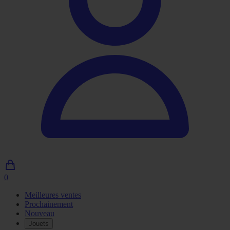
0
0
article
Meilleures ventes
dans
Prochainement
le
Nouveau
panier
Jouets