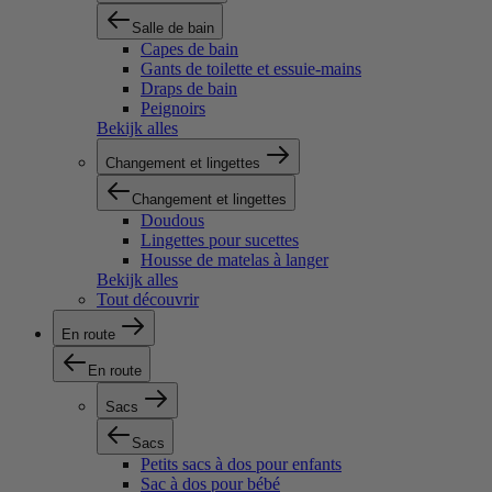
Salle de bain
Capes de bain
Gants de toilette et essuie-mains
Draps de bain
Peignoirs
Bekijk alles
Changement et lingettes
Changement et lingettes
Doudous
Lingettes pour sucettes
Housse de matelas à langer
Bekijk alles
Tout découvrir
En route
En route
Sacs
Sacs
Petits sacs à dos pour enfants
Sac à dos pour bébé