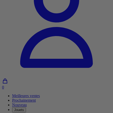
0
0
article
Meilleures ventes
dans
Prochainement
le
Nouveau
panier
Jouets