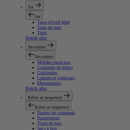
Sol
Sol
Tapis d'éveil bébé
Tapis de parc
Tapis
Bekijk alles
Décoration
Décoration
Mobiles musicaux
Guirlande de lettres
Guirlandes
Lampes et veilleuses
Moustiquaire
Bekijk alles
Boîtes et rangement
Boîtes et rangement
Paniers de commode
Rangements
Tours de parc
Sacs à box