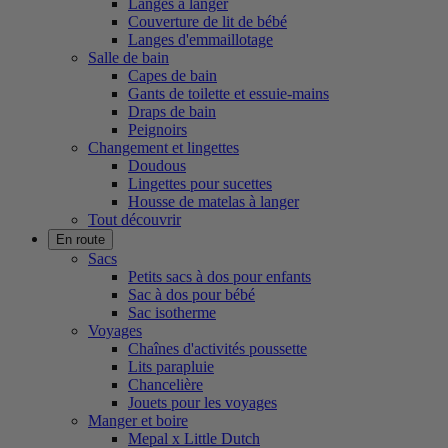
Langes à langer
Couverture de lit de bébé
Langes d'emmaillotage
Salle de bain
Capes de bain
Gants de toilette et essuie-mains
Draps de bain
Peignoirs
Changement et lingettes
Doudous
Lingettes pour sucettes
Housse de matelas à langer
Tout découvrir
En route
Sacs
Petits sacs à dos pour enfants
Sac à dos pour bébé
Sac isotherme
Voyages
Chaînes d'activités poussette
Lits parapluie
Chancelière
Jouets pour les voyages
Manger et boire
Mepal x Little Dutch