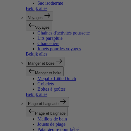
Sac isotherme
Bekijk alles
Voyages
Voyages
Chaînes d'activités poussette
Lits parapluie
Chancelière
Jouets pour les voyages
Bekijk alles
Manger et boire
Manger et boire
Mepal x Little Dutch
Gobelets
Boîtes à goûter
Bekijk alles
Plage et baignade
Plage et baignade
Maillots de bain
Jouets de plage
Pataugeoire pour bébé