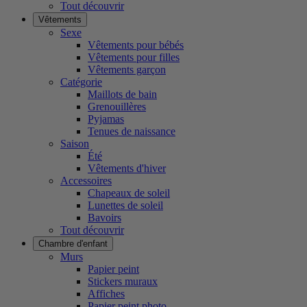
Tout découvrir
Vêtements
Sexe
Vêtements pour bébés
Vêtements pour filles
Vêtements garçon
Catégorie
Maillots de bain
Grenouillères
Pyjamas
Tenues de naissance
Saison
Été
Vêtements d'hiver
Accessoires
Chapeaux de soleil
Lunettes de soleil
Bavoirs
Tout découvrir
Chambre d'enfant
Murs
Papier peint
Stickers muraux
Affiches
Papier peint photo