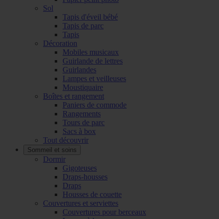
Sol
Tapis d'éveil bébé
Tapis de parc
Tapis
Décoration
Mobiles musicaux
Guirlande de lettres
Guirlandes
Lampes et veilleuses
Moustiquaire
Boîtes et rangement
Paniers de commode
Rangements
Tours de parc
Sacs à box
Tout découvrir
Sommeil et soins
Dormir
Gigoteuses
Draps-housses
Draps
Housses de couette
Couvertures et serviettes
Couvertures pour berceaux