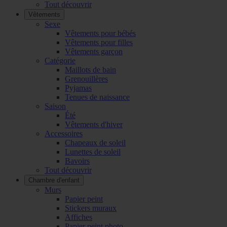
Tout découvrir
Vêtements
Sexe
Vêtements pour bébés
Vêtements pour filles
Vêtements garçon
Catégorie
Maillots de bain
Grenouillères
Pyjamas
Tenues de naissance
Saison
Été
Vêtements d'hiver
Accessoires
Chapeaux de soleil
Lunettes de soleil
Bavoirs
Tout découvrir
Chambre d'enfant
Murs
Papier peint
Stickers muraux
Affiches
Papier peint photo