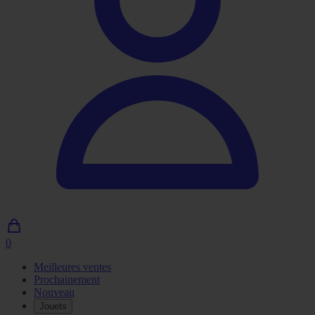
0
0
article
Meilleures ventes
dans
Prochainement
le
Nouveau
panier
Jouets