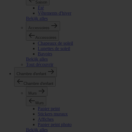
Saison
Été
Vêtements d'hiver
Bekijk alles
Accessoires
Accessoires
Chapeaux de soleil
Lunettes de soleil
Bavoirs
Bekijk alles
Tout découvrir
Chambre d'enfant
Chambre d'enfant
Murs
Murs
Papier peint
Stickers muraux
Affiches
Papier peint photo
Bekijk alles