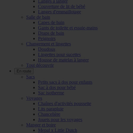
Langes à langer
Couverture de lit de bébé
Langes d'emmaillotage
Salle de bain
Capes de bain
Gants de toilette et essuie-mains
Draps de bain
Peignoirs
Changement et lingettes
Doudous
Lingettes pour sucettes
Housse de matelas à langer
Tout découvrir
En route
Sacs
Petits sacs à dos pour enfants
Sac à dos pour bébé
Sac isotherme
Voyages
Chaînes d'activités poussette
Lits parapluie
Chancelière
Jouets pour les voyages
Manger et boire
Mepal x Little Dutch