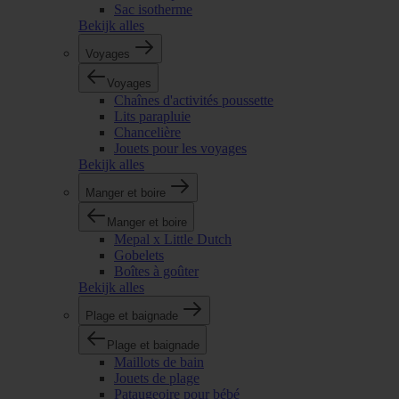
Sac isotherme
Bekijk alles
Voyages
Voyages
Chaînes d'activités poussette
Lits parapluie
Chancelière
Jouets pour les voyages
Bekijk alles
Manger et boire
Manger et boire
Mepal x Little Dutch
Gobelets
Boîtes à goûter
Bekijk alles
Plage et baignade
Plage et baignade
Maillots de bain
Jouets de plage
Pataugeoire pour bébé