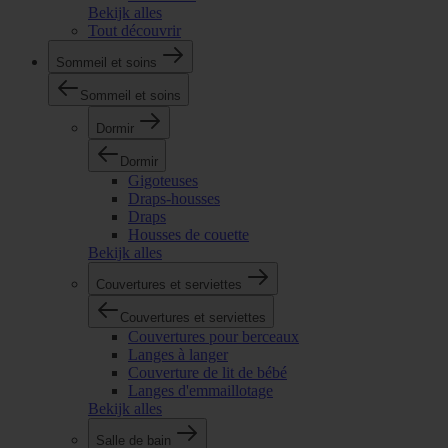
Bekijk alles
Tout découvrir
Sommeil et soins
Sommeil et soins
Dormir
Dormir
Gigoteuses
Draps-housses
Draps
Housses de couette
Bekijk alles
Couvertures et serviettes
Couvertures et serviettes
Couvertures pour berceaux
Langes à langer
Couverture de lit de bébé
Langes d'emmaillotage
Bekijk alles
Salle de bain