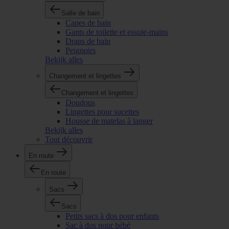
Salle de bain
Capes de bain
Gants de toilette et essuie-mains
Draps de bain
Peignoirs
Bekijk alles
Changement et lingettes
Changement et lingettes
Doudous
Lingettes pour sucettes
Housse de matelas à langer
Bekijk alles
Tout découvrir
En route
En route
Sacs
Sacs
Petits sacs à dos pour enfants
Sac à dos pour bébé