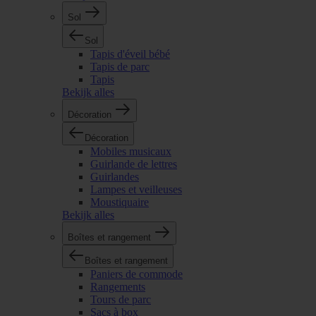
Sol
Sol
Tapis d'éveil bébé
Tapis de parc
Tapis
Bekijk alles
Décoration
Décoration
Mobiles musicaux
Guirlande de lettres
Guirlandes
Lampes et veilleuses
Moustiquaire
Bekijk alles
Boîtes et rangement
Boîtes et rangement
Paniers de commode
Rangements
Tours de parc
Sacs à box