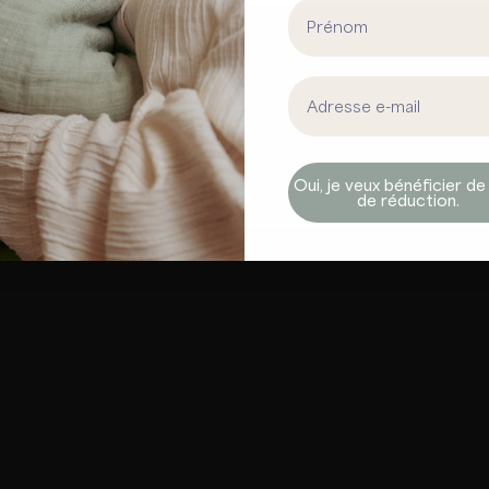
First Name
Email address
Oui, je veux bénéficier de
de réduction.