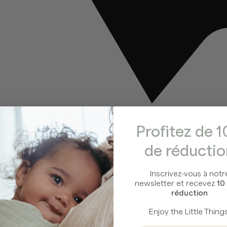
Profitez de 
de réducti
Inscrivez-vous à notr
newsletter et recevez
10
réduction
Enjoy the Little Things