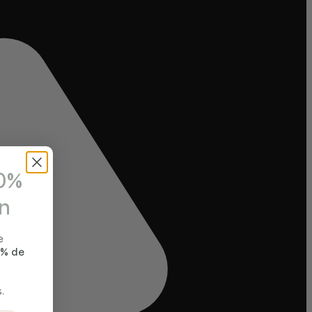
10%
on
e
 % de
.